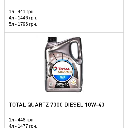
1л -
441
грн.
4л -
1446
грн.
5л -
1796
грн.
60л -
19223
грн.
208л -
62475
грн.
TOTAL QUARTZ 7000 DIESEL 10W-40
1л -
448
грн.
4л -
1477
грн.