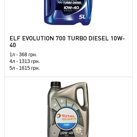
ELF EVOLUTION 700 TURBO DIESEL 10W-
40
1л -
368
грн.
4л -
1313
грн.
5л -
1615
грн.
60л -
18620
грн.
208л -
53445
грн.