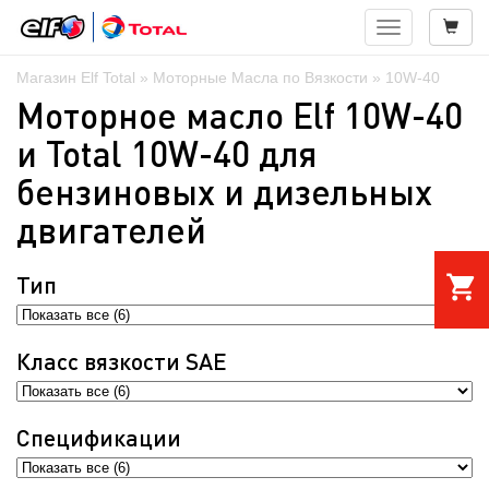
Навигация
Магазин Elf Total
»
Моторные Масла по Вязкости
» 10W-40
Моторное масло Elf 10W-40
и Total 10W-40 для
бензиновых и дизельных
двигателей
Тип
shopping_cart
Класс вязкости SAE
Спецификации