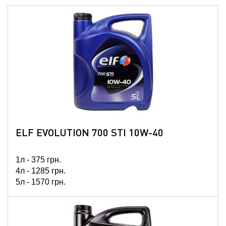
ELF EVOLUTION 700 STI 10W-40
1л -
375
грн.
4л -
1285
грн.
5л -
1570
грн.
60л -
15969
грн.
208л -
51897
грн.