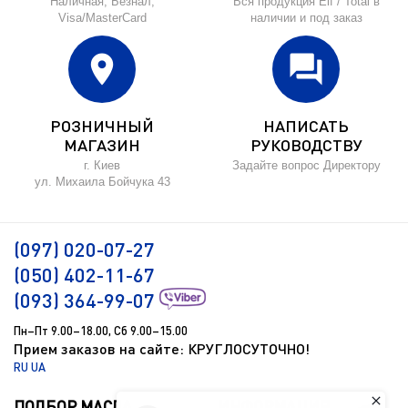
Наличная, Безнал,
Вся продукция Elf / Total в
Visa/MasterCard
наличии и под заказ
location_on
forum
РОЗНИЧНЫЙ
НАПИСАТЬ
МАГАЗИН
РУКОВОДСТВУ
г. Киев
Задайте вопрос Директору
ул. Михаила Бойчука 43
(097) 020-07-27
(050) 402-11-67
(093) 364-99-07
Пн–Пт 9.00–18.00, Сб 9.00–15.00
Прием заказов на сайте: КРУГЛОСУТОЧНО!
RU
UA
ПОДБОР МАСЛА
ИНФОРМАЦИЯ