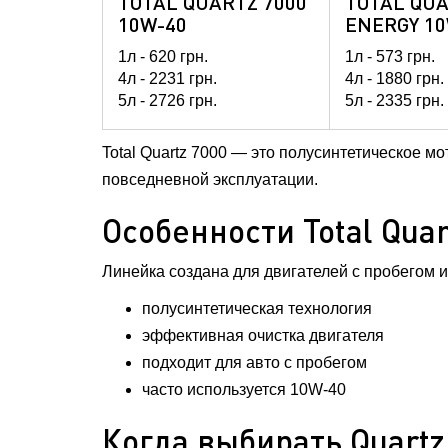
TOTAL QUARTZ 7000
TOTAL QUA
10W-40
ENERGY 10
1л -
620
грн.
1л -
573
грн.
4л -
2231
грн.
4л -
1880
грн.
5л -
2726
грн.
5л -
2335
грн.
60л -
24990
гр
208л -
81217
Total Quartz 7000 — это полусинтетическое м
повседневной эксплуатации.
Особенности Total Quar
Линейка создана для двигателей с пробегом 
полусинтетическая технология
эффективная очистка двигателя
подходит для авто с пробегом
часто используется 10W-40
Когда выбирать Quartz