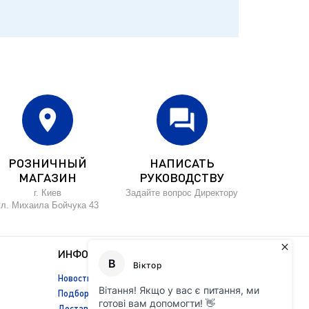
location_on
forum
РОЗНИЧНЫЙ
НАПИСАТЬ
МАГАЗИН
РУКОВОДСТВУ
г. Киев
Задайте вопрос Директору
ул. Михаила Бойчука 43
ИНФОРМАЦИЯ
Новости
Подбор масла
Доставка и оплата