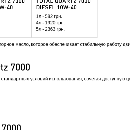
RTZ 7000
TOTAL QUARTZ 7000
W-40
DIESEL 10W-40
1л -
582
грн.
4л -
1920
грн.
5л -
2363
грн.
н.
60л -
26616
грн.
грн.
208л -
81778
грн.
оторное масло, которое обеспечивает стабильную работу дви
tz 7000
и стандартных условий использования, сочетая доступную ц
 7000