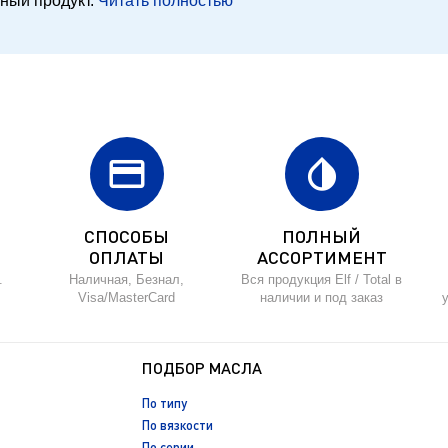
ьный продукт.
Читать полностью
credit_card
invert_colors
СПОСОБЫ
ПОЛНЫЙ
ОПЛАТЫ
АССОРТИМЕНТ
.
Наличная, Безнал,
Вся продукция Elf / Total в
Visa/MasterCard
наличии и под заказ
ПОДБОР МАСЛА
По типу
По вязкости
По серии