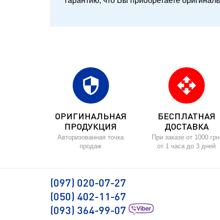
гарантию, что Вы приобретаете оригинал
security
open_with
ОРИГИНАЛЬНАЯ
БЕСПЛАТНАЯ
ПРОДУКЦИЯ
ДОСТАВКА
Авторизованная точка
При заказе от 1000 грн
продаж
от 1 часа до 3 дней
(097) 020-07-27
(050) 402-11-67
(093) 364-99-07