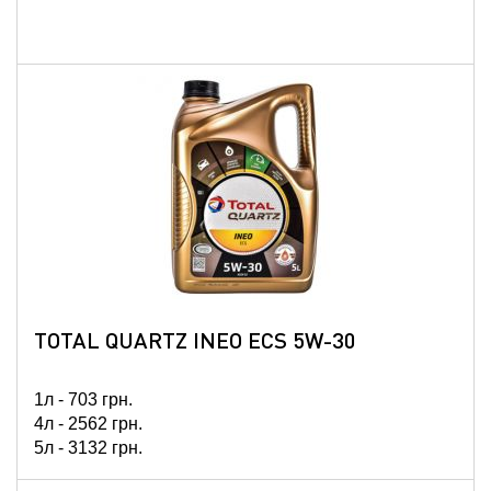
TOTAL QUARTZ INEO ECS 5W-30
1л -
703
грн.
4л -
2562
грн.
5л -
3132
грн.
20л -
11687
грн.