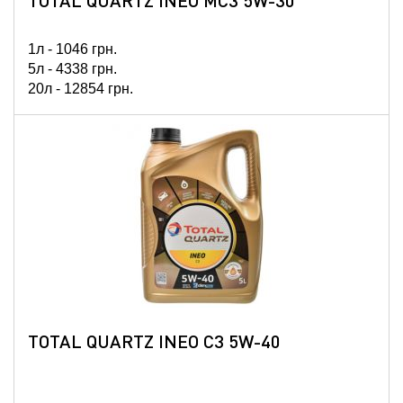
TOTAL QUARTZ INEO MC3 5W-30
1л -
1046
грн.
5л -
4338
грн.
20л -
12854
грн.
60л -
37784
грн.
TOTAL QUARTZ INEO С3 5W-40