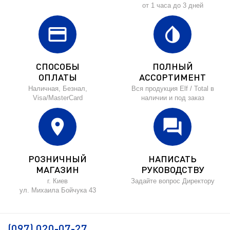
от 1 часа до 3 дней
credit_card
invert_colors
СПОСОБЫ
ПОЛНЫЙ
ОПЛАТЫ
АССОРТИМЕНТ
Наличная, Безнал,
Вся продукция Elf / Total в
Visa/MasterCard
наличии и под заказ
location_on
forum
РОЗНИЧНЫЙ
НАПИСАТЬ
МАГАЗИН
РУКОВОДСТВУ
г. Киев
Задайте вопрос Директору
ул. Михаила Бойчука 43
(097) 020-07-27