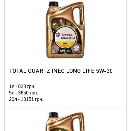
60л -
34280
грн.
208л -
108034
грн.
TOTAL QUARTZ INEO LONG LIFE 5W-30
1л -
828
грн.
5л -
3650
грн.
20л -
13151
грн.
60л -
39980
грн.
208л -
126262
грн.