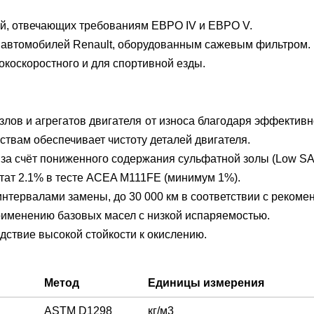
ей, отвечающих требованиям ЕВРО IV и ЕВРО V.
 автомобилей Renault, оборудованным сажевым фильтром.
окоскоростного и для спортивной езды.
злов и агрегатов двигателя от износа благодаря эффектив
вам обеспечивает чистоту деталей двигателя.
за счёт пониженного содержания сульфатной золы (Low SA
тат 2.1% в тесте ACEA M111FE (минимум 1%).
нтервалами замены, до 30 000 км в соответствии с реком
именению базовых масел с низкой испаряемостью.
дствие высокой стойкости к окислению.
Метод
Единицы измерения
ASTM D1298
кг/м3