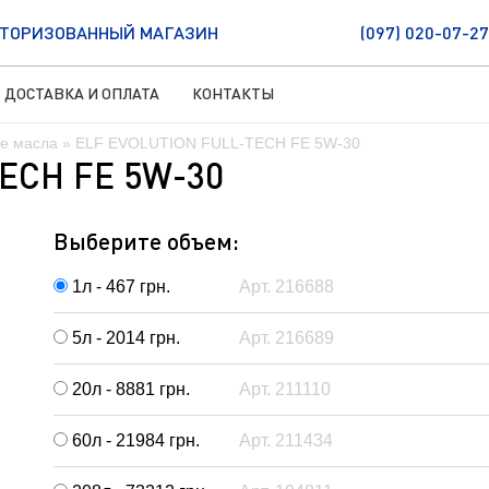
ТОРИЗОВАННЫЙ МАГАЗИН
(097) 020-07-27
ДОСТАВКА И ОПЛАТА
КОНТАКТЫ
е масла
» ELF EVOLUTION FULL-TECH FE 5W-30
ECH FE 5W-30
Выберите объем:
1л - 467
грн.
Арт. 216688
5л - 2014
грн.
Арт. 216689
20л - 8881
грн.
Арт. 211110
60л - 21984
грн.
Арт. 211434