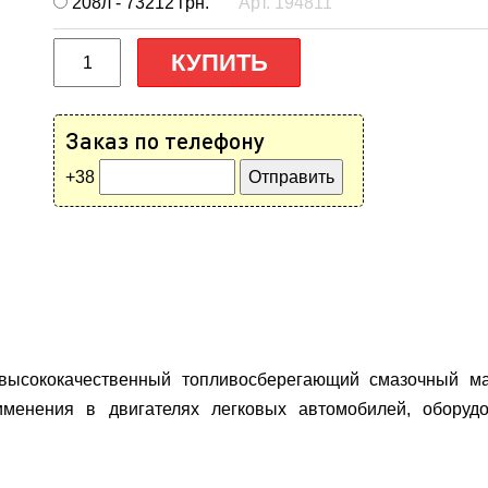
208л - 73212
грн.
Арт. 194811
КУПИТЬ
Заказ по телефону
+38
сококачественный топливосберегающий смазочный мате
именения в двигателях легковых автомобилей, оборудо