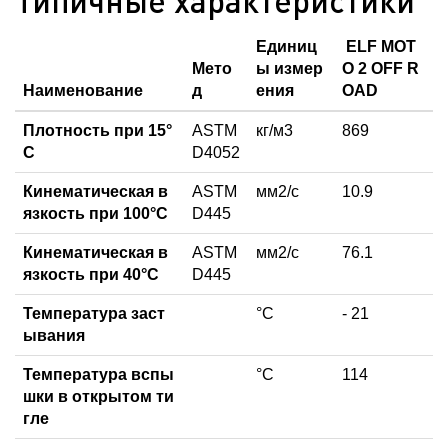
Типичные характеристики
Единиц
ELF MOT
Мето
ы измер
O 2 OFF R
Наименование
д
ения
OAD
Плотность при 15°
ASTM
кг/м3
869
С
D4052
Кинематическая в
ASTM
мм2/с
10.9
язкость при 100°С
D445
Кинематическая в
ASTM
мм2/с
76.1
язкость при 40°С
D445
Температура заст
°C
- 21
ывания
Температура вспы
°C
114
шки в открытом ти
гле