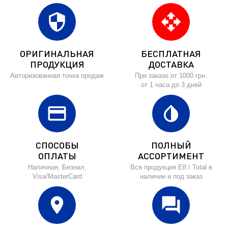
security
open_with
ОРИГИНАЛЬНАЯ
БЕСПЛАТНАЯ
ПРОДУКЦИЯ
ДОСТАВКА
Авторизованная точка продаж
При заказе от 1000 грн.
от 1 часа до 3 дней
credit_card
invert_colors
СПОСОБЫ
ПОЛНЫЙ
ОПЛАТЫ
АССОРТИМЕНТ
Наличная, Безнал,
Вся продукция Elf / Total в
Visa/MasterCard
наличии и под заказ
location_on
forum