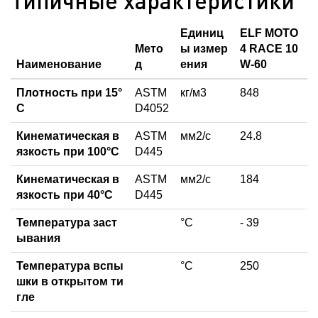
Типичные характеристики
Единиц
ELF MOTO
Мето
ы измер
4 RACE 10
Наименование
д
ения
W-60
Плотность при 15°
ASTM
кг/м3
848
С
D4052
Кинематическая в
ASTM
мм2/с
24.8
язкость при 100°С
D445
Кинематическая в
ASTM
мм2/с
184
язкость при 40°С
D445
Температура заст
°C
- 39
ывания
Температура вспы
°C
250
шки в открытом ти
гле