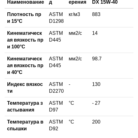
Наименование
д
ерения
DX 15W-40
Плотность пр
ASTM
кг/м3
883
и 15°C
D1298
Кинематическ
ASTM
мм2/с
14
ая вязкость пр
D445
и 100°С
Кинематическ
ASTM
мм2/с
98.7
ая вязкость пр
D445
и 40°С
Индекс вязкос
ASTM
-
130
ти
D2270
Температура з
ASTM
°C
- 27
астывания
D97
Температура в
ASTM
°С
200
спышки
D92