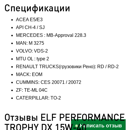
Спецификации
ACEA E5/E3
API CH-4 / SJ
MERCEDES : MB-Approval 228.3
MAN: M 3275
VOLVO: VDS-2
MTU OL : type 2
RENAULT TRUCKS(грузовики Рено): RD / RD-2
MACK: EOM
CUMMINS: CES 20071 / 20072
ZF: TE-ML 04C
CATERPILLAR: TO-2
Отзывы ELF PERFORMANCE
TROPHY DX 15W-40
Написать отзыв