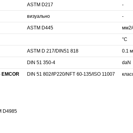
ASTM D217
-
визуально
-
ASTM D445
мм2/
°C
ASTM D 217/DIN51 818
0.1 
DIN 51 350-4
daN
F- EMCOR
DIN 51 802/IP220/NFT 60-135/ISO 11007
клас
M D4985