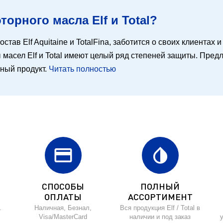
орного масла Elf и Total?
остав Elf Aquitaine и TotalFina, заботится о своих клиентах
масел Elf и Total имеют целый ряд степеней защиты. Предл
ьный продукт.
Читать полностью
credit_card
invert_colors
СПОСОБЫ
ПОЛНЫЙ
ОПЛАТЫ
АССОРТИМЕНТ
.
Наличная, Безнал,
Вся продукция Elf / Total в
Visa/MasterCard
наличии и под заказ