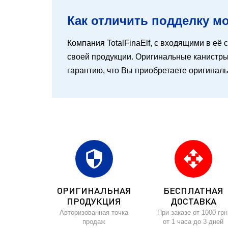
Как отличить подделку мот
Компания TotalFinaElf, с входящими в её с
своей продукции. Оригинальные канистры 
гарантию, что Вы приобретаете оригинал
security
open_with
ОРИГИНАЛЬНАЯ
БЕСПЛАТНАЯ
ПРОДУКЦИЯ
ДОСТАВКА
Авторизованная точка
При заказе от 1000 грн
продаж
от 1 часа до 3 дней