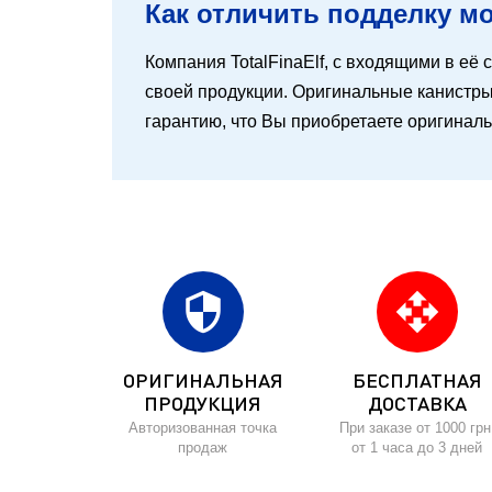
Как отличить подделку мот
Компания TotalFinaElf, с входящими в её с
своей продукции. Оригинальные канистры 
гарантию, что Вы приобретаете оригинал
security
open_with
ОРИГИНАЛЬНАЯ
БЕСПЛАТНАЯ
ПРОДУКЦИЯ
ДОСТАВКА
Авторизованная точка
При заказе от 1000 грн
продаж
от 1 часа до 3 дней