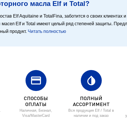
орного масла Elf и Total?
остав Elf Aquitaine и TotalFina, заботится о своих клиентах
масел Elf и Total имеют целый ряд степеней защиты. Предл
ьный продукт.
Читать полностью
credit_card
invert_colors
СПОСОБЫ
ПОЛНЫЙ
ОПЛАТЫ
АССОРТИМЕНТ
.
Наличная, Безнал,
Вся продукция Elf / Total в
Visa/MasterCard
наличии и под заказ