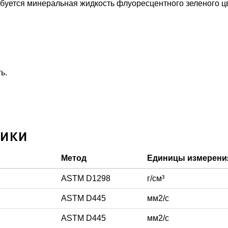
ребуется минеральная жидкость флуоресцентного зеленого ц
ь.
тики
Метод
Единицы измерени
ASTM D1298
г/см³
ASTM D445
мм2/с
ASTM D445
мм2/с