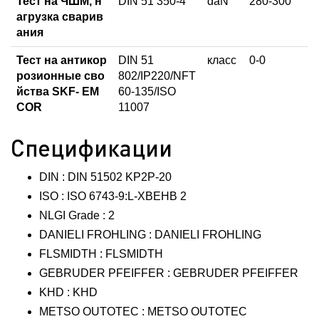
Тест на ЧШМ, н
DIN 51 350-4
daN
280-300
агрузка сварив
ания
Тест на антикор
DIN 51
класс
0-0
розионные сво
802/IP220/NFT
йства SKF- EM
60-135/ISO
COR
11007
Спецификации
DIN : DIN 51502 KP2P-20
ISO : ISO 6743-9:L-XBEHB 2
NLGI Grade : 2
DANIELI FROHLING : DANIELI FROHLING
FLSMIDTH : FLSMIDTH
GEBRUDER PFEIFFER : GEBRUDER PFEIFFER
KHD : KHD
METSO OUTOTEC : METSO OUTOTEC