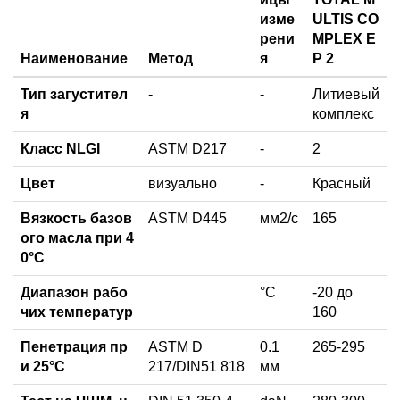
изме
ULTIS CO
рени
MPLEX E
Наименование
Метод
я
P 2
Тип загустител
-
-
Литиевый
я
комплекс
Класс NLGI
ASTM D217
-
2
Цвет
визуально
-
Красный
Вязкость базов
ASTM D445
мм2/с
165
ого масла при 4
0°C
Диапазон рабо
°C
-20 до
чих температур
160
Пенетрация пр
ASTM D
0.1
265-295
и 25°C
217/DIN51 818
мм