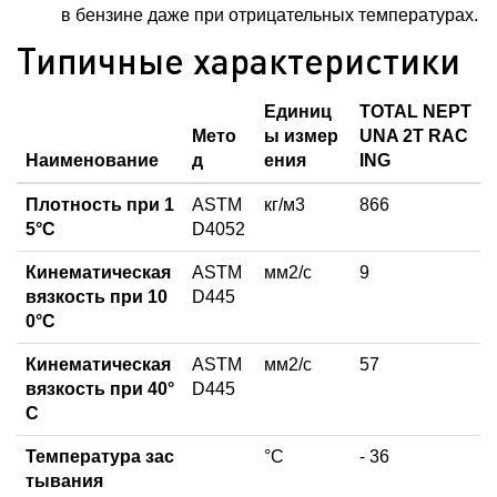
в бензине даже при отрицательных температурах.
Типичные характеристики
Единиц
TOTAL NEPT
Мето
ы измер
UNA 2T RAC
Наименование
д
ения
ING
Плотность при 1
ASTM
кг/м3
866
5°С
D4052
Кинематическая
ASTM
мм2/с
9
вязкость при 10
D445
0°С
Кинематическая
ASTM
мм2/с
57
вязкость при 40°
D445
С
Температура зас
°C
- 36
тывания