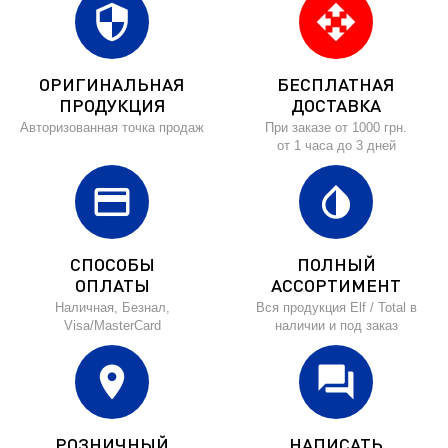
security
open_with
ОРИГИНАЛЬНАЯ
БЕСПЛАТНАЯ
ПРОДУКЦИЯ
ДОСТАВКА
Авторизованная точка продаж
При заказе от 1000 грн.
от 1 часа до 3 дней
credit_card
invert_colors
СПОСОБЫ
ПОЛНЫЙ
ОПЛАТЫ
АССОРТИМЕНТ
Наличная, Безнал,
Вся продукция Elf / Total в
Visa/MasterCard
наличии и под заказ
location_on
forum
РОЗНИЧНЫЙ
НАПИСАТЬ