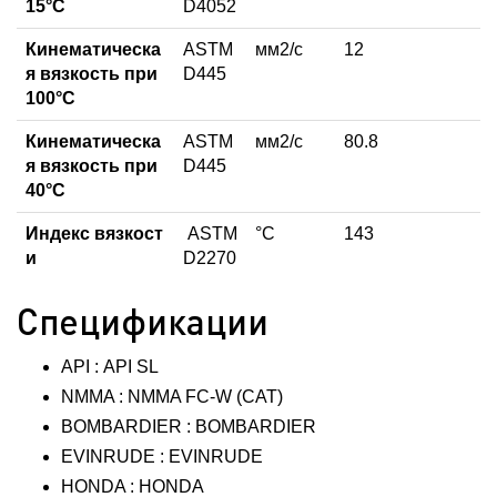
15°С
D4052
Кинематическа
ASTM
мм2/с
12
я вязкость при
D445
100°С
Кинематическа
ASTM
мм2/с
80.8
я вязкость при
D445
40°С
Индекс вязкост
ASTM
°C
143
и
D2270
Спецификации
API : API SL
NMMA : NMMA FC-W (CAT)
BOMBARDIER : BOMBARDIER
EVINRUDE : EVINRUDE
HONDA : HONDA