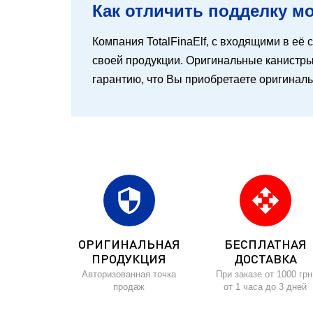
Как отличить подделку мот
Компания TotalFinaElf, с входящими в её с
своей продукции. Оригинальные канистры 
гарантию, что Вы приобретаете оригинал
security
open_with
ОРИГИНАЛЬНАЯ
БЕСПЛАТНАЯ
ПРОДУКЦИЯ
ДОСТАВКА
Авторизованная точка
При заказе от 1000 грн
продаж
от 1 часа до 3 дней