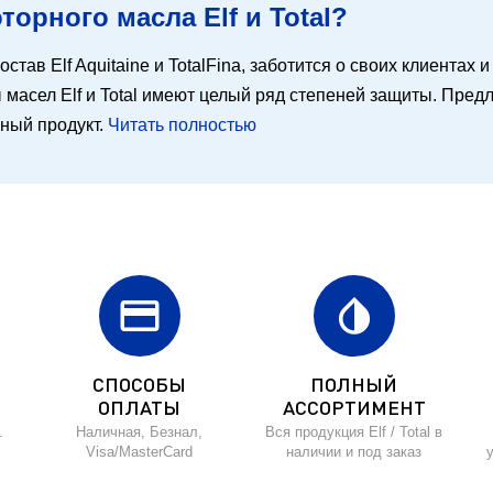
орного масла Elf и Total?
остав Elf Aquitaine и TotalFina, заботится о своих клиентах
масел Elf и Total имеют целый ряд степеней защиты. Предл
ьный продукт.
Читать полностью
credit_card
invert_colors
СПОСОБЫ
ПОЛНЫЙ
ОПЛАТЫ
АССОРТИМЕНТ
.
Наличная, Безнал,
Вся продукция Elf / Total в
Visa/MasterCard
наличии и под заказ