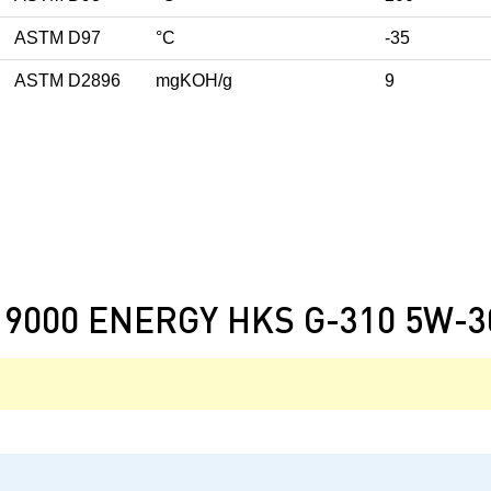
ASTM D97
°С
-35
ASTM D2896
mgKOH/g
9
9000 ENERGY HKS G-310 5W-3