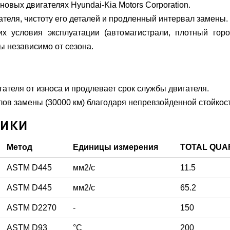
овых двигателях Hyundai-Kia Motors Corporation.
теля, чистоту его деталей и продленный интервал замены.
х условия эксплуатации (автомагистрали, плотный горо
ы независимо от сезона.
ателя от износа и продлевает срок службы двигателя.
ов замены (30000 км) благодаря непревзойденной стойкост
тики
Метод
Единицы измерения
TOTAL QUAR
ASTM D445
мм2/с
11.5
ASTM D445
мм2/с
65.2
ASTM D2270
-
150
ASTM D93
°С
200