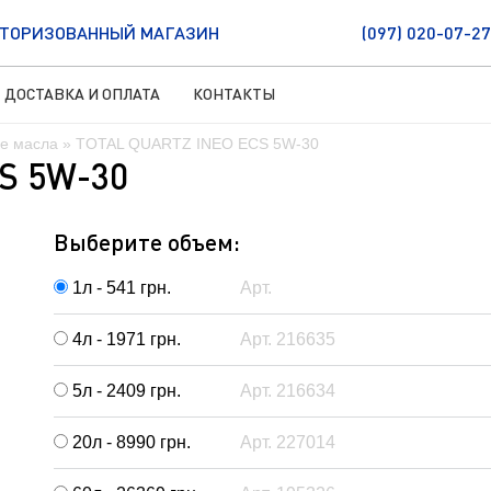
ТОРИЗОВАННЫЙ МАГАЗИН
(097) 020-07-27
ДОСТАВКА И ОПЛАТА
КОНТАКТЫ
е масла
» TOTAL QUARTZ INEO ECS 5W-30
S 5W-30
Выберите объем:
1л - 541
грн.
Арт.
4л - 1971
грн.
Арт. 216635
5л - 2409
грн.
Арт. 216634
20л - 8990
грн.
Арт. 227014