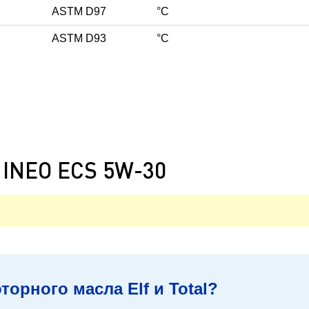
ASTM D97
°С
ASTM D93
°С
INEO ECS 5W-30
орного масла Elf и Total?