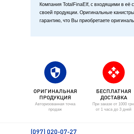
Компания TotalFinaElf, с входящими в её с
своей продукции. Оригинальные канистры 
гарантию, что Вы приобретаете оригинал
security
open_with
ОРИГИНАЛЬНАЯ
БЕСПЛАТНАЯ
ПРОДУКЦИЯ
ДОСТАВКА
Авторизованная точка
При заказе от 1000 грн
продаж
от 1 часа до 3 дней
(097) 020-07-27