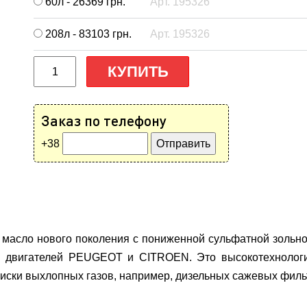
60л - 26369
грн.
Арт. 195326
208л - 83103
грн.
Арт. 195326
КУПИТЬ
Заказ по телефону
+38
асло нового поколения с пониженной сульфатной зольн
я двигателей PEUGEOT и CITROEN. Это высокотехнологи
иски выхлопных газов, например, дизельных сажевых филь