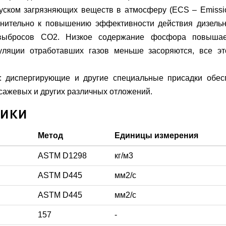
пуском загрязняющих веществ в атмосферу (ECS – Emissio
лнительно к повышению эффективности действия дизельн
выбросов СО2. Низкое содержание фосфора повышает
куляции отработавших газов меньше засоряются, все э
а: диспергирующие и другие специальные присадки обес
ажевых и других различных отложений.
тики
Метод
Единицы измерения
ASTM D1298
кг/м3
ASTM D445
мм2/с
ASTM D445
мм2/с
157
-