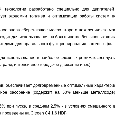
ой технологии разработано специально для двигате
вует экономии топлива и оптимизации работы систем п
е энергосберегающее масло второго поколения: его мож
ходит для использования на большинстве бензиновых двиг
димо для правильного функционирования сажевых фильтр
 использования в наиболее сложных режимах эксплуата
рали, интенсивное городское движение и т.д.)
ов: обеспечивает долговременные оптимальные характерис
нное засорение (содержит на 50% меньше металлсоде
6% при пуске, в среднем 2,5% - в условиях смешанного
проведены на Citroen C4 1.6 HDi).