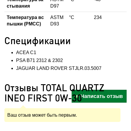
стывания
D97
Температура вс
ASTM
°С
234
пышки (PMCC)
D93
Спецификации
ACEA C1
PSA B71 2312 & 2302
JAGUAR LAND ROVER STJLR.03.5007
Отзывы TOTAL QUARTZ
INEO FIRST 0W-30
Написать отзыв
Ваш отзыв может быть первым.