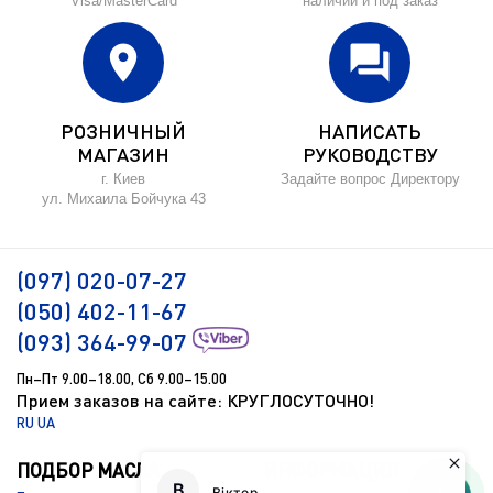
Visa/MasterCard
наличии и под заказ
location_on
forum
РОЗНИЧНЫЙ
НАПИСАТЬ
МАГАЗИН
РУКОВОДСТВУ
г. Киев
Задайте вопрос Директору
ул. Михаила Бойчука 43
(097) 020-07-27
(050) 402-11-67
(093) 364-99-07
Пн–Пт 9.00–18.00, Сб 9.00–15.00
Прием заказов на сайте: КРУГЛОСУТОЧНО!
RU
UA
ПОДБОР МАСЛА
ИНФОРМАЦИЯ