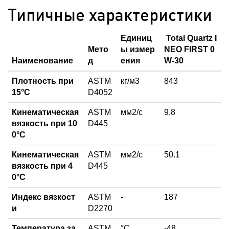
Типичные характеристики
Единиц
Total Quartz I
Мето
ы измер
NEO FIRST 0
Наименование
д
ения
W-30
Плотность при
ASTM
кг/м3
843
15°C
D4052
Кинематическая
ASTM
мм2/с
9.8
вязкость при 10
D445
0°С
Кинематическая
ASTM
мм2/с
50.1
вязкость при 4
D445
0°С
Индекс вязкост
ASTM
-
187
и
D2270
Температура за
ASTM
°С
-48