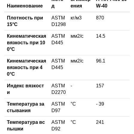
Наименование
д
ения
W-40
Плотность при
ASTM
кг/м3
870
15°C
D1298
Кинематическая
ASTM
мм2/с
14.5
вязкость при 10
D445
0°С
Кинематическая
ASTM
мм2/с
96.1
вязкость при 4
D445
0°С
Индекс вязкост
ASTM
-
157
и
D2270
Температура за
ASTM
°C
- 39
стывания
D97
Температура вс
ASTM
°С
241
пышки
D92