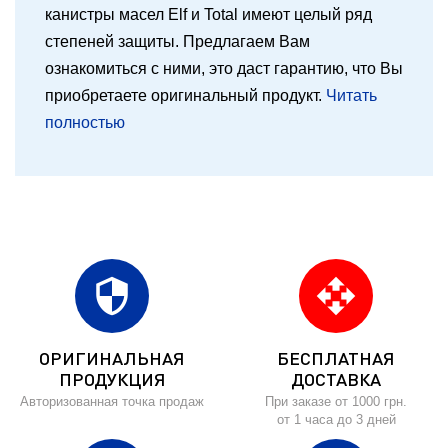
канистры масел Elf и Total имеют целый ряд
степеней защиты. Предлагаем Вам
ознакомиться с ними, это даст гарантию, что Вы
приобретаете оригинальный продукт.
Читать
полностью
security
open_with
ОРИГИНАЛЬНАЯ
БЕСПЛАТНАЯ
ПРОДУКЦИЯ
ДОСТАВКА
Авторизованная точка продаж
При заказе от 1000 грн.
от 1 часа до 3 дней