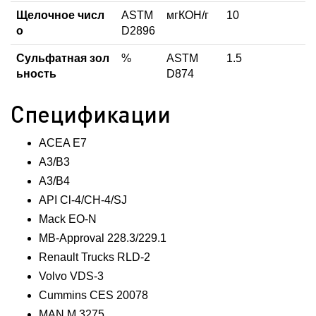
Щелочное числ
ASTM
мгКОН/г
10
о
D2896
Сульфатная зол
%
ASTM
1.5
ьность
D874
Спецификации
ACEA E7
A3/B3
A3/B4
API Cl-4/CH-4/SJ
Mack EO-N
MB-Approval 228.3/229.1
Renault Trucks RLD-2
Volvo VDS-3
Cummins CES 20078
MAN M 3275