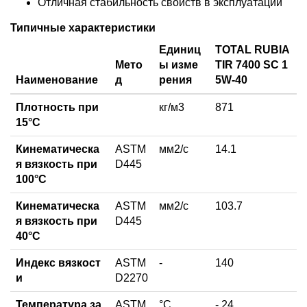
Отличная стабильность свойств в эксплуатации
Типичные характеристики
Единиц
TOTAL RUBIA
Мето
ы изме
TIR 7400 SC 1
Наименование
д
рения
5W-40
Плотность при
кг/м3
871
15°C
Кинематическа
ASTM
мм2/с
14.1
я вязкость при
D445
100°С
Кинематическа
ASTM
мм2/с
103.7
я вязкость при
D445
40°С
Индекс вязкост
ASTM
-
140
и
D2270
Температура за
ASTM
°C
- 24