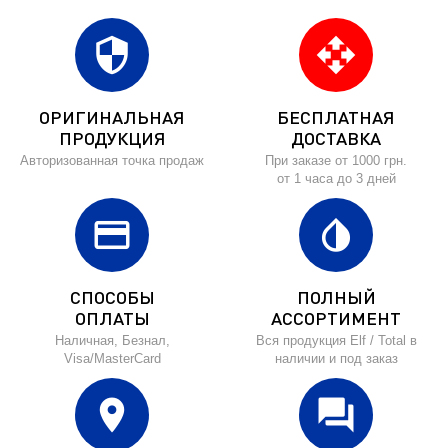
security
open_with
ОРИГИНАЛЬНАЯ
БЕСПЛАТНАЯ
ПРОДУКЦИЯ
ДОСТАВКА
Авторизованная точка продаж
При заказе от 1000 грн.
от 1 часа до 3 дней
credit_card
invert_colors
СПОСОБЫ
ПОЛНЫЙ
ОПЛАТЫ
АССОРТИМЕНТ
Наличная, Безнал,
Вся продукция Elf / Total в
Visa/MasterCard
наличии и под заказ
location_on
forum