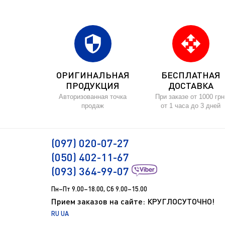
security
open_with
ОРИГИНАЛЬНАЯ
БЕСПЛАТНАЯ
ПРОДУКЦИЯ
ДОСТАВКА
Авторизованная точка
При заказе от 1000 грн
продаж
от 1 часа до 3 дней
(097) 020-07-27
(050) 402-11-67
(093) 364-99-07
Пн–Пт 9.00–18.00, Сб 9.00–15.00
Прием заказов на сайте: КРУГЛОСУТОЧНО!
RU
UA