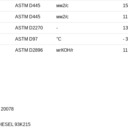
ASTM D445
мм2/с
15
ASTM D445
мм2/с
11
ASTM D2270
-
13
ASTM D97
°C
- 
ASTM D2896
мгКОН/г
11
 20078
DIESEL 93K215