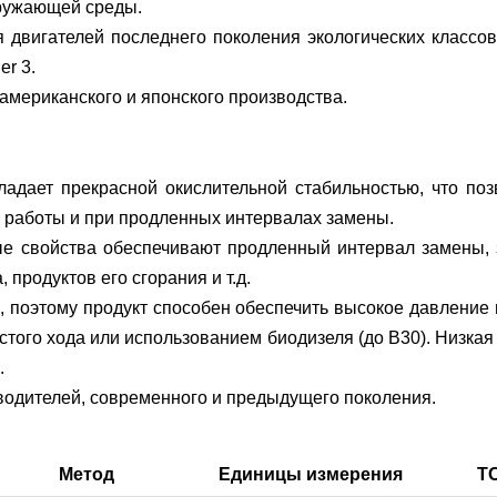
кружающей среды.
игателей последнего поколения экологических классов E
er 3.
американского и японского производства.
ает прекрасной окислительной стабильностью, что позв
х работы и при продленных интервалах замены.
 свойства обеспечивают продленный интервал замены, з
 продуктов его сгорания и т.д.
, поэтому продукт способен обеспечить высокое давление 
ого хода или использованием биодизеля (до B30). Низкая
.
водителей, современного и предыдущего поколения.
Метод
Единицы измерения
T