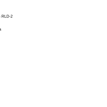
 RLD-2
a