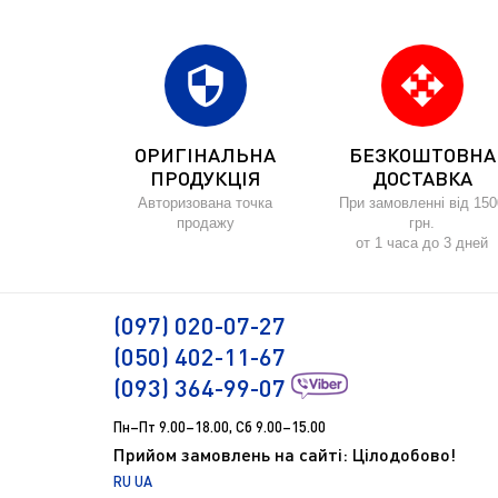
security
open_with
ОРИГІНАЛЬНА
БЕЗКОШТОВНА
ПРОДУКЦІЯ
ДОСТАВКА
Авторизована точка
При замовленні від 150
продажу
грн.
от 1 часа до 3 дней
(097) 020-07-27
(050) 402-11-67
(093) 364-99-07
Пн–Пт 9.00–18.00, Сб 9.00–15.00
Прийом замовлень на сайті: Цілодобово!
RU
UA