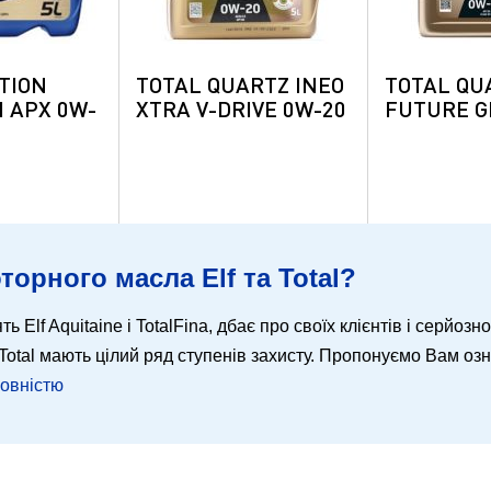
TION
TOTAL QUARTZ INEO
TOTAL QU
 APX 0W-
XTRA V-DRIVE 0W-20
FUTURE G
торного масла Elf та Total?
ть Elf Aquitaine і TotalFina, дбає про своїх клієнтів і серйозн
 і Total мають цілий ряд ступенів захисту. Пропонуємо Вам о
повністю