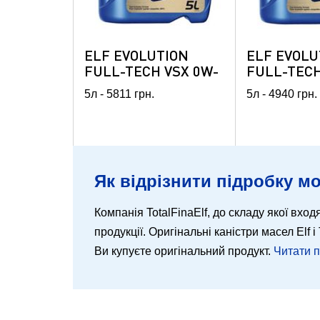
ELF EVOLUTION
ELF EVOLU
FULL-TECH VSX 0W-
FULL-TECH
20
20
5л -
5811
грн.
5л -
4940
грн.
Як відрізнити підробку мо
Компанія TotalFinaElf, до складу якої входя
продукції. Оригінальні каністри масел Elf
Ви купуєте оригінальний продукт.
Читати 