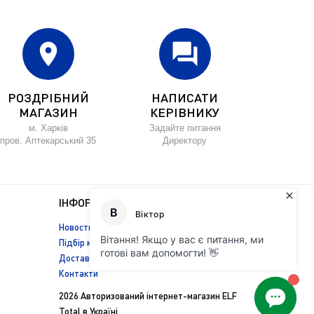
location_on
forum
РОЗДРІБНИЙ
НАПИСАТИ
МАГАЗИН
КЕРІВНИКУ
м. Харків
Задайте питання
пров. Аптекарський 35
Директору
ІНФОРМАЦІЯ
Новости
Підбір масла
Доставка і оплата
Контакти
2026 Авторизований інтернет-магазин ELF
Total в Україні