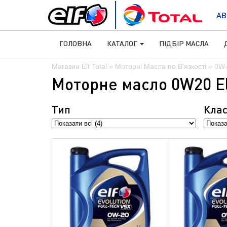
АВ
ГОЛОВНА
КАТАЛОГ
ПІДБІР МАСЛА
Магазин Elf Total
»
Моторні Масла по В'язкості
» 0W
Моторне масло 0W20 Elf
Тип
Клас