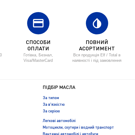
credit_card
invert_colors
СПОСОБИ
ПОВНИЙ
ОПЛАТИ
АСОРТИМЕНТ
0
Готівка, Безнал,
Вся продукція Elf / Total в
Visa/MasterCard
наявності і під замовлення
ПІДБІР МАСЛА
За типом
За в'язкістю
За серією
Легкові автомобілі
Мотоцикли, скутери і водний транспорт
Вантажні автомобілі і автобуси