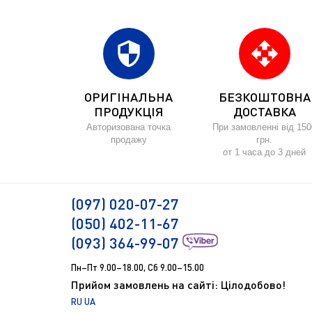
security
open_with
ОРИГІНАЛЬНА
БЕЗКОШТОВНА
ПРОДУКЦІЯ
ДОСТАВКА
Авторизована точка
При замовленні від 150
продажу
грн.
от 1 часа до 3 дней
(097) 020-07-27
(050) 402-11-67
(093) 364-99-07
Пн–Пт 9.00–18.00, Сб 9.00–15.00
Прийом замовлень на сайті: Цілодобово!
RU
UA