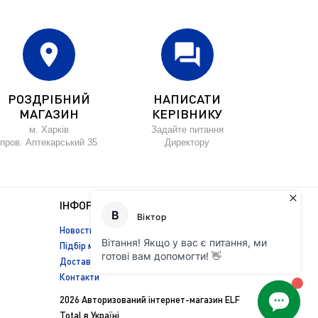
location_on
forum
РОЗДРІБНИЙ
НАПИСАТИ
МАГАЗИН
КЕРІВНИКУ
м. Харків
Задайте питання
пров. Аптекарський 35
Директору
ІНФОРМАЦІЯ
Новости
Підбір масла
Доставка і оплата
Контакти
2026 Авторизований інтернет-магазин ELF
Total в Україні