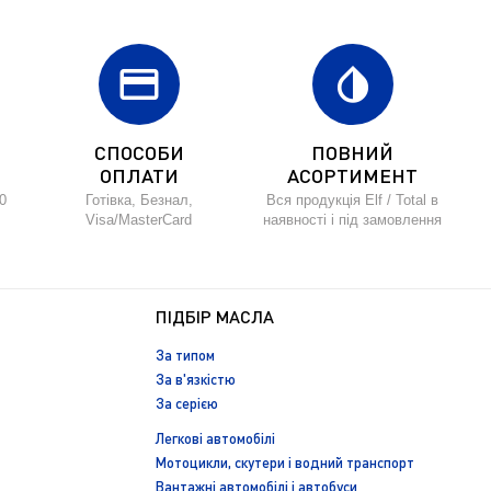
credit_card
invert_colors
СПОСОБИ
ПОВНИЙ
ОПЛАТИ
АСОРТИМЕНТ
0
Готівка, Безнал,
Вся продукція Elf / Total в
Visa/MasterCard
наявності і під замовлення
ПІДБІР МАСЛА
За типом
За в'язкістю
За серією
Легкові автомобілі
Мотоцикли, скутери і водний транспорт
Вантажні автомобілі і автобуси