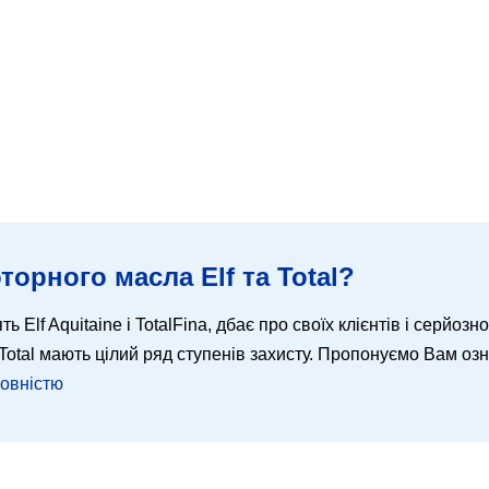
торного масла Elf та Total?
ть Elf Aquitaine і TotalFina, дбає про своїх клієнтів і серйозн
 і Total мають цілий ряд ступенів захисту. Пропонуємо Вам о
повністю