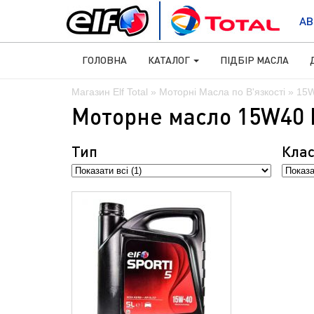
АВ
ГОЛОВНА
КАТАЛОГ
ПІДБІР МАСЛА
Магазин Elf Total
»
Моторні Масла по В'язкості
» 15
Моторне масло 15W40 E
Тип
Клас