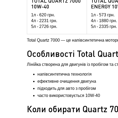
TOTAL QUARTZ 7000
TOTAL QUA
10W-40
ENERGY 10
1л -
620
грн.
1л -
573
грн.
4л -
2231
грн.
4л -
1880
грн.
5л -
2726
грн.
5л -
2335
грн.
60л -
24990
гр
208л -
81217
Total Quartz 7000 — це напівсинтетична мотор
Особливості Total Quar
Лінійка створена для двигунів із пробігом та 
напівсинтетична технологія
ефективне очищення двигуна
підходить для авто з пробігом
часто використовується 10W-40
Коли обирати Quartz 7