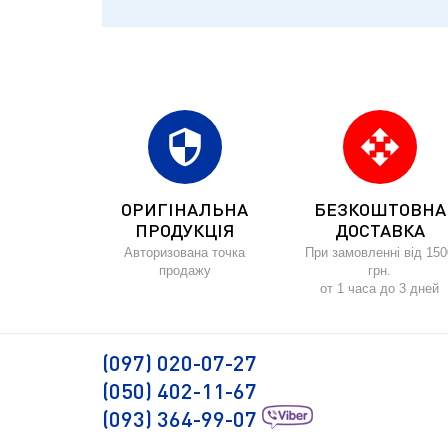
security
open_with
ОРИГІНАЛЬНА
БЕЗКОШТОВНА
ПРОДУКЦІЯ
ДОСТАВКА
Авторизована точка
При замовленні від 150
продажу
грн.
от 1 часа до 3 дней
(097) 020-07-27
(050) 402-11-67
(093) 364-99-07