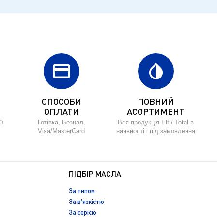
credit_card
invert_colors
СПОСОБИ
ПОВНИЙ
ОПЛАТИ
АСОРТИМЕНТ
0
Готівка, Безнал,
Вся продукція Elf / Total в
Visa/MasterCard
наявності і під замовлення
ПІДБІР МАСЛА
За типом
За в'язкістю
За серією