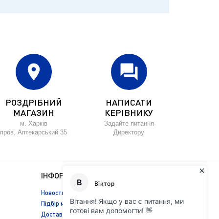
location_on
forum
РОЗДРІБНИЙ
НАПИСАТИ
МАГАЗИН
КЕРІВНИКУ
м. Харків
Задайте питання
пров. Аптекарський 35
Директору
ІНФОРМАЦІЯ
Новости
Підбір масла
Доставка і оплата