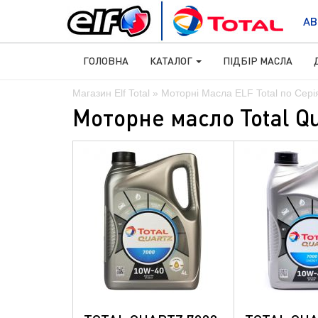
АВ
ГОЛОВНА
КАТАЛОГ
ПІДБІР МАСЛА
Магазин Elf Total
»
Моторні Масла ELF Total по Сері
Моторне масло Total Qu