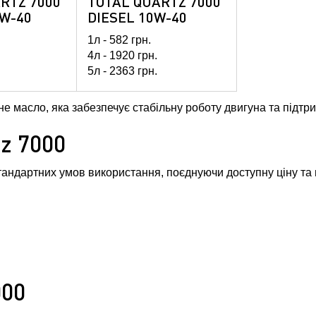
RTZ 7000
TOTAL QUARTZ 7000
W-40
DIESEL 10W-40
1л -
582
грн.
4л -
1920
грн.
5л -
2363
грн.
н.
60л -
26616
грн.
грн.
208л -
81778
грн.
не масло, яка забезпечує стабільну роботу двигуна та підтри
tz 7000
стандартних умов використання, поєднуючи доступну ціну та 
000