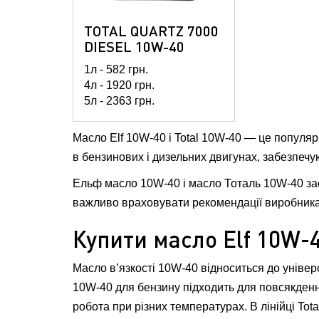
TOTAL QUARTZ 7000
DIESEL 10W-40
1л -
582
грн.
4л -
1920
грн.
5л -
2363
грн.
60л -
26616
грн.
208л -
81778
грн.
Масло Elf 10W-40 і Total 10W-40 — це популярн
в бензинових і дизельних двигунах, забезпечую
Ельф масло 10W-40 і масло Тоталь 10W-40 заст
важливо враховувати рекомендації виробника, 
Купити масло Elf 10W-4
Масло в’язкості 10W-40 відноситься до універ
10W-40 для бензину підходить для повсякденно
робота при різних температурах. В лінійці Tot