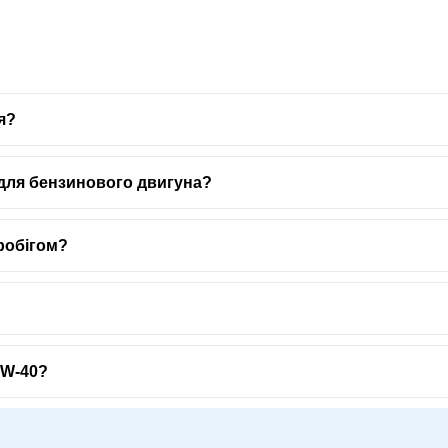
я?
 для бензинового двигуна?
пробігом?
0W-40?