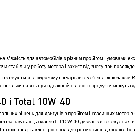
а в’язкість для автомобілів з різним пробігом і умовами ек
чи стабільну роботу мотора і захист від зносу при повсякден
осовуються в широкому спектрі автомобілів, включаючи Rena
оскільки навіть при однаковій в’язкості продукти можуть ві
0 і Total 10W-40
сальних рішень для двигунів з пробігом і класичних моторів 
ї експлуатації, а масло Elf 10W-40 дизель застосовується 
al також представлені рішення для різних типів двигунів. To