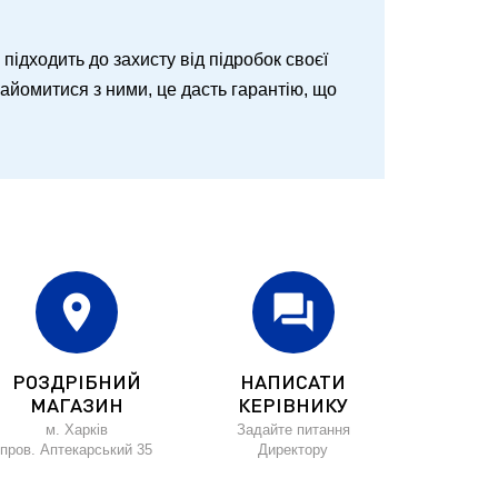
о підходить до захисту від підробок своєї
знайомитися з ними, це дасть гарантію, що
location_on
forum
РОЗДРІБНИЙ
НАПИСАТИ
МАГАЗИН
КЕРІВНИКУ
м. Харків
Задайте питання
пров. Аптекарський 35
Директору