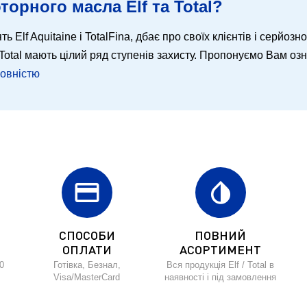
торного масла Elf та Total?
ть Elf Aquitaine і TotalFina, дбає про своїх клієнтів і серйозн
 і Total мають цілий ряд ступенів захисту. Пропонуємо Вам о
повністю
credit_card
invert_colors
СПОСОБИ
ПОВНИЙ
ОПЛАТИ
АСОРТИМЕНТ
0
Готівка, Безнал,
Вся продукція Elf / Total в
Visa/MasterCard
наявності і під замовлення