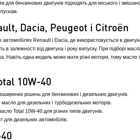
и для бензинових двигунів підходять для міського і змішан
опускам.
lt, Dacia, Peugeot і Citroën
автомобілях Renault і Dacia, де використовується в двигун
ять в залежності від двигуна і року випуску. При підборі мас
. Навіть одна модель може мати різні мотори, тому масло пі
otal 10W-40
поширених рішень для бензинових і дизельних двигунів.
 масло для дизельних і турбодизельних моторів.
асло Total 10W-40 для різних типів двигунів.
нт для дизельних автомобілів.
-40