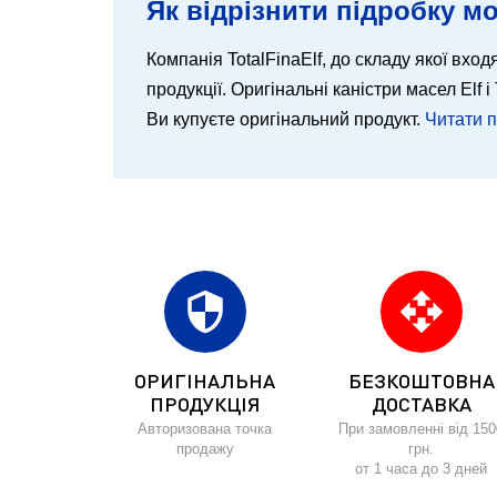
Як відрізнити підробку мо
Компанія TotalFinaElf, до складу якої входя
продукції. Оригінальні каністри масел Elf
Ви купуєте оригінальний продукт.
Читати 
security
open_with
ОРИГІНАЛЬНА
БЕЗКОШТОВНА
ПРОДУКЦІЯ
ДОСТАВКА
Авторизована точка
При замовленні від 150
продажу
грн.
от 1 часа до 3 дней