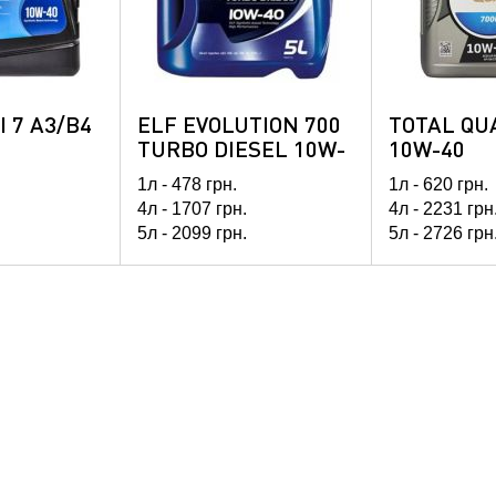
I 7 A3/B4
ELF EVOLUTION 700
TOTAL QU
TURBO DIESEL 10W-
10W-40
40
1л -
478
грн.
1л -
620
грн.
4л -
1707
грн.
4л -
2231
грн
5л -
2099
грн.
5л -
2726
грн
60л -
24206
грн.
208л -
69478
грн.