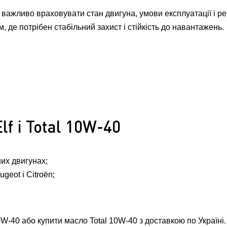
 важливо враховувати стан двигуна, умови експлуатації і рек
, де потрібен стабільний захист і стійкість до навантажень.
f і Total 10W-40
их двигунах;
geot і Citroën;
0W-40 або купити масло Total 10W-40 з доставкою по Україні.