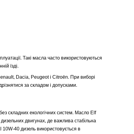
сплуатації. Такі масла часто використовуються
ній їзді.
ult, Dacia, Peugeot і Citroën. При виборі
дрізнятися за складом і допусками.
без складних екологічних систем. Масло Elf
в дизельних двигунах, де важлива стабільна
tal 10W-40 дизель використовується в