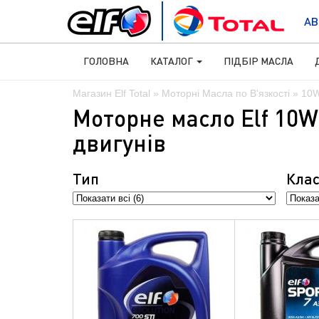
АВ
ГОЛОВНА
КАТАЛОГ
ПІДБІР МАСЛА
Магазин Elf Total
»
Моторні Масла по В'язкості
» 10
Моторне масло Elf 10W
двигунів
Тип
Клас