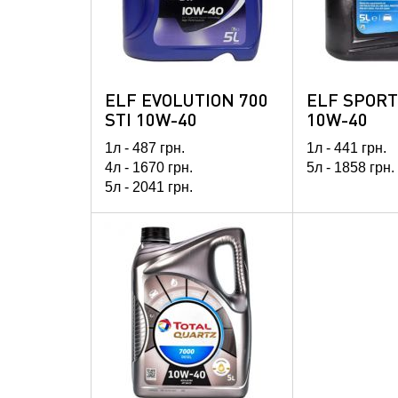
ELF EVOLUTION 700
ELF SPORT
STI 10W-40
10W-40
1л -
487
грн.
1л -
441
грн.
4л -
1670
грн.
5л -
1858
грн.
5л -
2041
грн.
60л -
20760
грн.
208л -
67466
грн.