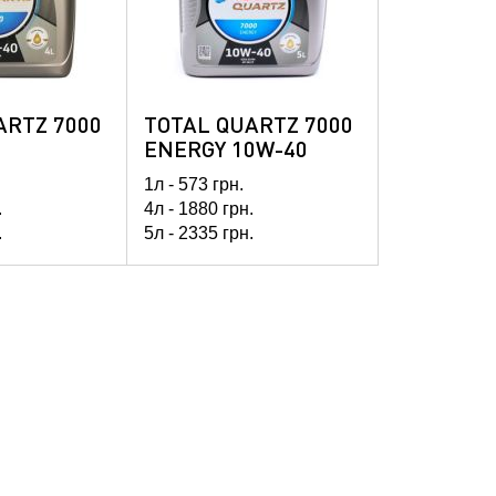
ARTZ 7000
TOTAL QUARTZ 7000
ENERGY 10W-40
1л -
573
грн.
.
4л -
1880
грн.
.
5л -
2335
грн.
60л -
24990
грн.
208л -
81217
грн.