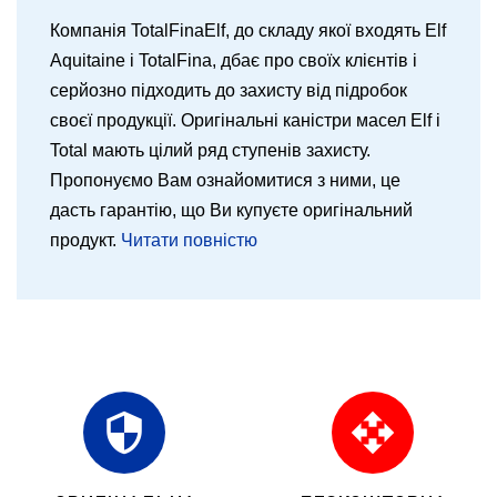
Компанія TotalFinaElf, до складу якої входять Elf
Aquitaine і TotalFina, дбає про своїх клієнтів і
серйозно підходить до захисту від підробок
своєї продукції. Оригінальні каністри масел Elf і
Total мають цілий ряд ступенів захисту.
Пропонуємо Вам ознайомитися з ними, це
дасть гарантію, що Ви купуєте оригінальний
продукт.
Читати повністю
security
open_with