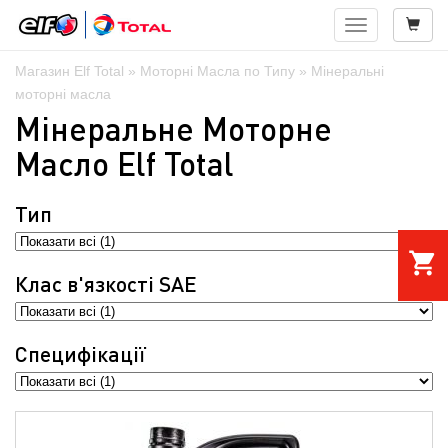
Навигация
Магазин Elf Total
»
Моторні Масла по Типу
» Мінеральні
моторні масла
Мінеральне Моторне
Масло Elf Total
Тип
shopping_cart
Клас в'язкостi SAE
Специфікації