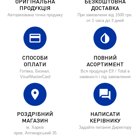
ОРИГІНАЛЬНА
БЕЗКОШТОВНА
ПРОДУКЦІЯ
ДОСТАВКА
Авторизована точка продажу
При замовленні від 1500 грн.
от 1 часа до 3 дней
credit_card
invert_colors
СПОСОБИ
ПОВНИЙ
ОПЛАТИ
АСОРТИМЕНТ
Готівка, Безнал,
Вся продукція Elf / Total в
Visa/MasterCard
наявності і під замовлення
location_on
forum
РОЗДРІБНИЙ
НАПИСАТИ
МАГАЗИН
КЕРІВНИКУ
м. Харків
Задайте питання Директору
пров. Аптекарський 35