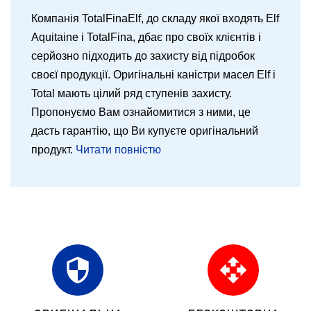
Компанія TotalFinaElf, до складу якої входять Elf
Aquitaine і TotalFina, дбає про своїх клієнтів і
серйозно підходить до захисту від підробок
своєї продукції. Оригінальні каністри масел Elf і
Total мають цілий ряд ступенів захисту.
Пропонуємо Вам ознайомитися з ними, це
дасть гарантію, що Ви купуєте оригінальний
продукт.
Читати повністю
security
open_with