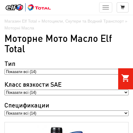
Навигация
Магазин Elf Total
»
Мотоцикли, Скутери та Водний Транспорт
»
Моторні Масла
Моторне Мото Масло Elf
Total
Тип
shopping_cart
Класс вязкости SAE
Спецификации