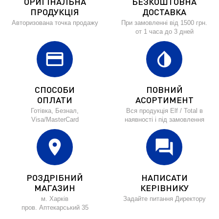
ОРИГІНАЛЬНА
БЕЗКОШТОВНА
ПРОДУКЦІЯ
ДОСТАВКА
Авторизована точка продажу
При замовленні від 1500 грн.
от 1 часа до 3 дней
credit_card
invert_colors
СПОСОБИ
ПОВНИЙ
ОПЛАТИ
АСОРТИМЕНТ
Готівка, Безнал,
Вся продукція Elf / Total в
Visa/MasterCard
наявності і під замовлення
location_on
forum
РОЗДРІБНИЙ
НАПИСАТИ
МАГАЗИН
КЕРІВНИКУ
м. Харків
Задайте питання Директору
пров. Аптекарський 35