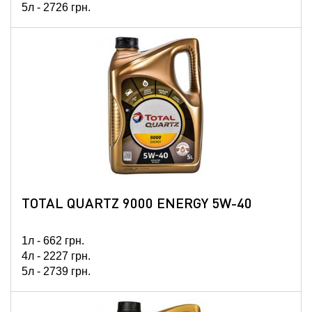
5л -
2726
грн.
TOTAL QUARTZ 9000 ENERGY 5W-40
1л -
662
грн.
4л -
2227
грн.
5л -
2739
грн.
20л -
10265
грн.
60л -
30046
грн.