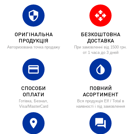
security
open_with
ОРИГІНАЛЬНА
БЕЗКОШТОВНА
ПРОДУКЦІЯ
ДОСТАВКА
Авторизована точка продажу
При замовленні від 1500 грн.
от 1 часа до 3 дней
credit_card
invert_colors
СПОСОБИ
ПОВНИЙ
ОПЛАТИ
АСОРТИМЕНТ
Готівка, Безнал,
Вся продукція Elf / Total в
Visa/MasterCard
наявності і під замовлення
location_on
forum