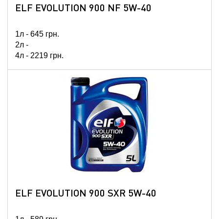
ELF EVOLUTION 900 NF 5W-40
1л -
645
грн.
2л -
4л -
2219
грн.
5л -
2760
грн.
60л -
31616
грн.
208л -
102749
грн.
ELF EVOLUTION 900 SXR 5W-40