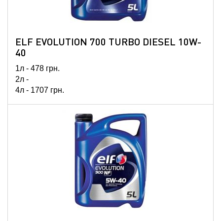
ELF EVOLUTION 700 TURBO DIESEL 10W-
40
1л -
478
грн.
2л -
4л -
1707
грн.
5л -
2099
грн.
60л -
24206
грн.
208л -
69478
грн.