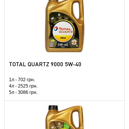
208л -
97646
грн.
TOTAL QUARTZ 9000 5W-40
1л -
702
грн.
4л -
2525
грн.
5л -
3086
грн.