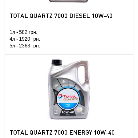
TOTAL QUARTZ 7000 DIESEL 10W-40
1л -
582
грн.
4л -
1920
грн.
5л -
2363
грн.
60л -
26616
грн.
208л -
81778
грн.
TOTAL QUARTZ 7000 ENERGY 10W-40