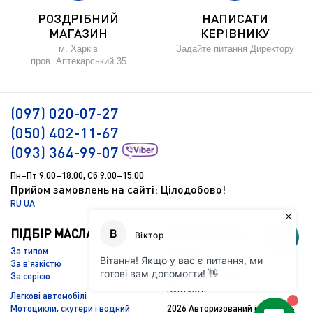
РОЗДРІБНИЙ
НАПИСАТИ
МАГАЗИН
КЕРІВНИКУ
м. Харків
Задайте питання Директору
пров. Аптекарський 35
(097) 020-07-27
(050) 402-11-67
(093) 364-99-07
Пн–Пт 9.00–18.00, Сб 9.00–15.00
Прийом замовлень на сайті: Цілодобово!
RU
UA
ПІДБІР МАСЛА
ІНФОРМАЦІЯ
За типом
Новости
За в'язкістю
Підбір масла
За серією
Доставка і оплата
Контакти
Легкові автомобілі
Мотоцикли, скутери і водний
2026 Авторизований інтернет-