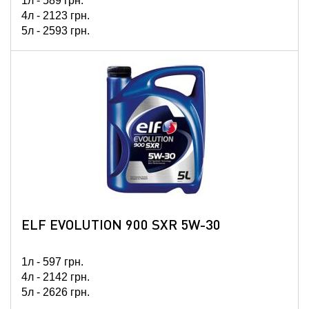
1л -
589
грн.
4л -
2123
грн.
5л -
2593
грн.
60л -
27605
грн.
208л -
ELF EVOLUTION 900 SXR 5W-30
1л -
597
грн.
4л -
2142
грн.
5л -
2626
грн.
60л -
27936
грн.