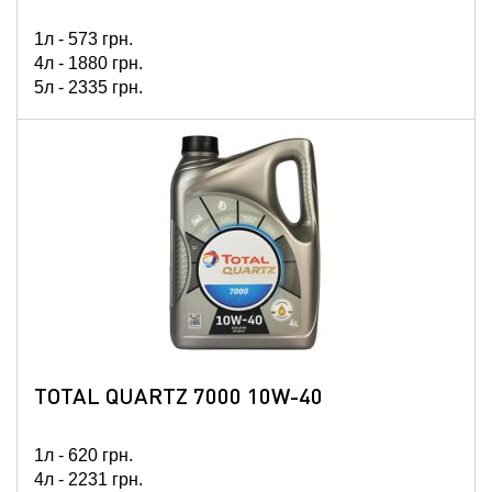
1л -
573
грн.
4л -
1880
грн.
5л -
2335
грн.
60л -
24990
грн.
208л -
81217
грн.
TOTAL QUARTZ 7000 10W-40
1л -
620
грн.
4л -
2231
грн.