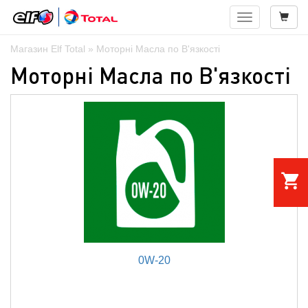
Навигация
Магазин Elf Total
» Моторні Масла по В'язкості
Моторні Масла по В'язкості
shopping_cart
0W-20