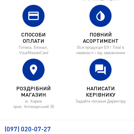
credit_card
invert_colors
СПОСОБИ
ПОВНИЙ
ОПЛАТИ
АСОРТИМЕНТ
Готівка, Безнал,
Вся продукція Elf / Total в
Visa/MasterCard
наявності і під замовлення
location_on
forum
РОЗДРІБНИЙ
НАПИСАТИ
МАГАЗИН
КЕРІВНИКУ
м. Харків
Задайте питання Директору
пров. Аптекарський 35
(097) 020-07-27