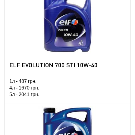
ELF EVOLUTION 700 STI 10W-40
1л -
487
грн.
4л -
1670
грн.
5л -
2041
грн.
60л -
20760
грн.
208л -
67466
грн.