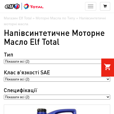
Навигация
Магазин Elf Total
»
Моторні Масла по Типу
» Напівсинтетичні
моторні масла
Напівсинтетичне Моторне
Масло Elf Total
Тип
shopping_cart
Клас в'язкостi SAE
Специфікації