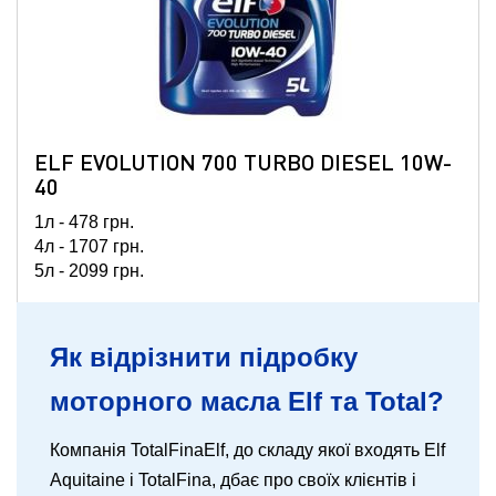
ELF EVOLUTION 700 TURBO DIESEL 10W-
40
1л -
478
грн.
4л -
1707
грн.
5л -
2099
грн.
60л -
24206
грн.
208л -
69478
грн.
Як відрізнити підробку
моторного масла Elf та Total?
Компанія TotalFinaElf, до складу якої входять Elf
Aquitaine і TotalFina, дбає про своїх клієнтів і