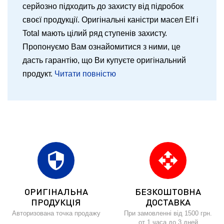
серйозно підходить до захисту від підробок
своєї продукції. Оригінальні каністри масел Elf і
Total мають цілий ряд ступенів захисту.
Пропонуємо Вам ознайомитися з ними, це
дасть гарантію, що Ви купуєте оригінальний
продукт.
Читати повністю
security
open_with
ОРИГІНАЛЬНА
БЕЗКОШТОВНА
ПРОДУКЦІЯ
ДОСТАВКА
Авторизована точка продажу
При замовленні від 1500 грн.
от 1 часа до 3 дней