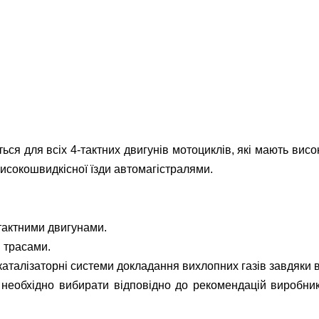
для всіх 4-тактних двигунів мотоциклів, які мають високі
і високошвидкісної їзди автомагістралями.
-тактними двигунами.
і трасами.
алізаторні системи докладання вихлопних газів завдяки 
ті необхідно вибирати відповідно до рекомендацій виробни