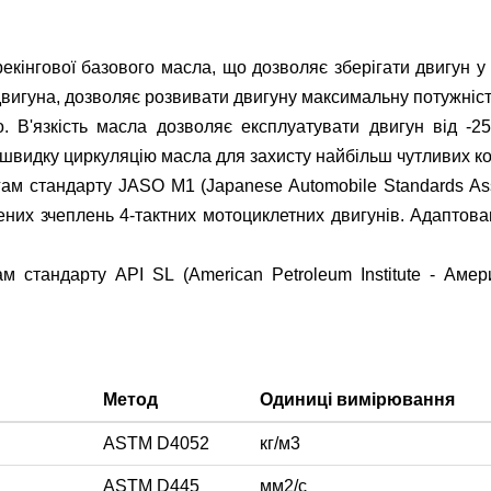
екінгової базового масла, що дозволяє зберігати двигун 
вигуна, дозволяє розвивати двигуну максимальну потужність
'язкість масла дозволяє експлуатувати двигун від -25
 швидку циркуляцію масла для захисту найбільш чутливих к
гам стандарту JASO M1 (Japanese Automobile Standards Ass
ених зчеплень 4-тактних мотоциклетних двигунів. Адаптов
тандарту API SL (American Petroleum Institute - Амери
и
Метод
Одиниці вимірювання
ASTM D4052
кг/м3
ASTM D445
мм2/с