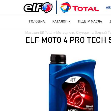
АВ
ГОЛОВНА
КАТАЛОГ
ПІДБІР МАСЛА
Магазин Elf Total
»
Мотоцикли, Скутери та Водний Т
ELF MOTO 4 PRO TECH 