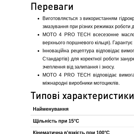
Переваги
Виготовляється з використанням гідрокр
змазування при різних режимах роботи д
MOTO 4 PRO TECH всесезонне масло. В
верхнього поршневого кільця). Гарантує
Інноваційна рецептура відповідає вимо
Стандартів) для коректної роботи занур
зчеплення від залипання і зносу.
MOTO 4 PRO TECH відповідає вимогам с
міжнародні виробники мотоциклів.
Типові характеристик
Найменування
Щільність при 15°С
Кінематична в'язкість при 100°С