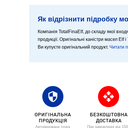
Як відрізнити підробку мо
Компанія TotalFinaElf, до складу якої входя
продукції. Оригінальні каністри масел Elf
Ви купуєте оригінальний продукт.
Читати 
security
open_with
ОРИГІНАЛЬНА
БЕЗКОШТОВНА
ПРОДУКЦІЯ
ДОСТАВКА
Авторизована точка
При замовленні від 150