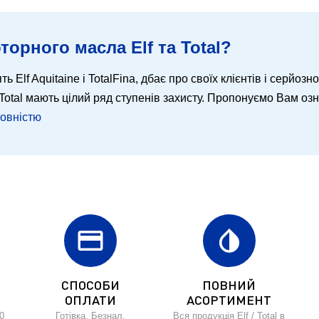
торного масла Elf та Total?
ть Elf Aquitaine і TotalFina, дбає про своїх клієнтів і серйозн
 і Total мають цілий ряд ступенів захисту. Пропонуємо Вам о
повністю
credit_card
invert_colors
СПОСОБИ
ПОВНИЙ
ОПЛАТИ
АСОРТИМЕНТ
0
Готівка, Безнал,
Вся продукція Elf / Total в