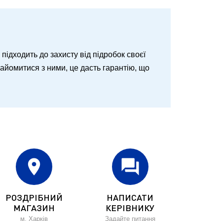
о підходить до захисту від підробок своєї
знайомитися з ними, це дасть гарантію, що
location_on
forum
РОЗДРІБНИЙ
НАПИСАТИ
МАГАЗИН
КЕРІВНИКУ
м. Харків
Задайте питання