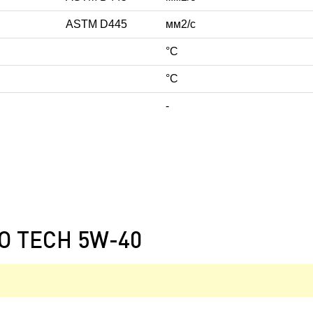
ASTM D445
мм2/с
°C
°C
-
RO TECH 5W-40