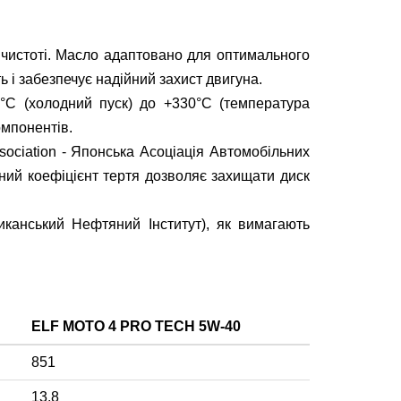
у чистоті. Масло адаптовано для оптимального
 і забезпечує надійний захист двигуна.
°C (холодний пуск) до +330°C (температура
омпонентів.
ociation - Японська Асоціація Автомобільних
аний коефіцієнт тертя дозволяє захищати диск
канський Нефтяний Інститут), як вимагають
ELF MOTO 4 PRO TECH 5W-40
851
13.8