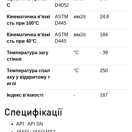
С
D4052
Кінематична в'язкі
ASTM
мм2/с
24.8
сть при 100°С
D445
Кінематична в'язкі
ASTM
мм2/с
184
сть при 40°С
D445
Температура загу
°C
- 39
стіння
Температура спал
°C
250
аху у відкритому т
иглі
Індекс в'язкості
-
167
Специфікації
API : API SN
JASO : JASO MA2