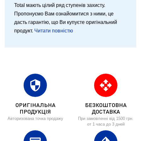
Total мають цілий ряд ступенів захисту.
Пропонуємо Вам ознайомитися з ними, це
дасть гарантію, що Ви купуєте оригінальний
продукт.
Читати повністю
security
open_with
ОРИГІНАЛЬНА
БЕЗКОШТОВНА
ПРОДУКЦІЯ
ДОСТАВКА
Авторизована точка продажу
При замовленні від 1500 грн.
от 1 часа до 3 дней