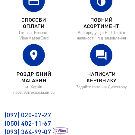
credit_card
invert_colors
СПОСОБИ
ПОВНИЙ
ОПЛАТИ
АСОРТИМЕНТ
Готівка, Безнал,
Вся продукція Elf / Total в
Visa/MasterCard
наявності і під замовлення
location_on
forum
РОЗДРІБНИЙ
НАПИСАТИ
МАГАЗИН
КЕРІВНИКУ
м. Харків
Задайте питання Директору
пров. Аптекарський 35
(097) 020-07-27
(050) 402-11-67
(093) 364-99-07