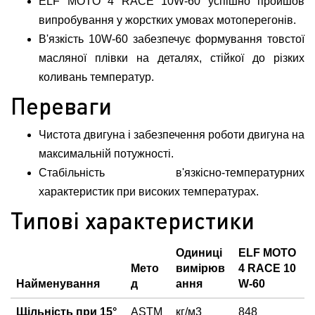
ELF MOTO 4 RACE 10W-60 успішно пройшов
випробування у жорстких умовах мотоперегонів.
В'язкість 10W-60 забезпечує формування товстої
масляної плівки на деталях, стійкої до різких
коливань температур.
Переваги
Чистота двигуна і забезпечення роботи двигуна на
максимальній потужності.
Стабільність в'язкісно-температурних
характеристик при високих температурах.
Типові характеристики
Одиниці
ELF MOTO
Мето
вимірюв
4 RACE 10
Найменування
д
ання
W-60
Щільність при 15°
ASTM
кг/м3
848