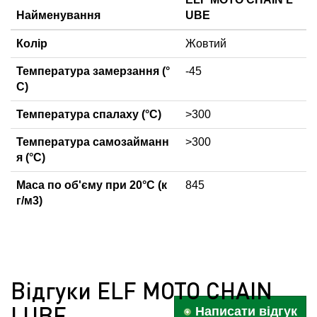
Найменування
UBE
Колір
Жовтий
Температура замерзання (°
-45
C)
Температура спалаху (°C)
>300
Температура самозайманн
>300
я (°C)
Маса по об'єму при 20°C (к
845
г/м3)
Відгуки ELF MOTO CHAIN
LUBE
Написати відгук