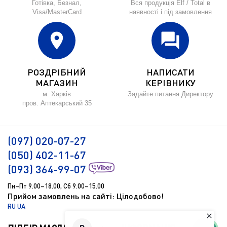
Готівка, Безнал,
Вся продукція Elf / Total в
Visa/MasterCard
наявності і під замовлення
location_on
forum
РОЗДРІБНИЙ
НАПИСАТИ
МАГАЗИН
КЕРІВНИКУ
м. Харків
Задайте питання Директору
пров. Аптекарський 35
(097) 020-07-27
(050) 402-11-67
(093) 364-99-07
Пн–Пт 9.00–18.00, Сб 9.00–15.00
Прийом замовлень на сайті: Цілодобово!
RU
UA