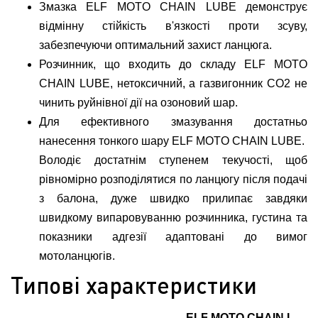
Змазка ELF MOTO CHAIN LUBE демонструє
відмінну стійкість в'язкості проти зсуву,
забезпечуючи оптимальний захист ланцюга.
Розчинник, що входить до складу ELF MOTO
CHAIN LUBE, нетоксичний, а газвигонник CO2 не
чинить руйнівної дії на озоновий шар.
Для ефективного змазування достатньо
нанесення тонкого шару ELF MOTO CHAIN LUBE.
Володіє достатнім ступенем текучості, щоб
рівномірно розподілятися по ланцюгу після подачі
з балона, дуже швидко прилипає завдяки
швидкому випаровуванню розчинника, густина та
показники адгезії адаптовані до вимог
мотоланцюгів.
Типові характеристики
ELF MOTO CHAIN L