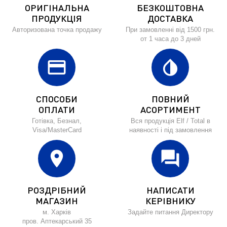
ОРИГІНАЛЬНА
БЕЗКОШТОВНА
ПРОДУКЦІЯ
ДОСТАВКА
Авторизована точка продажу
При замовленні від 1500 грн.
от 1 часа до 3 дней
credit_card
invert_colors
СПОСОБИ
ПОВНИЙ
ОПЛАТИ
АСОРТИМЕНТ
Готівка, Безнал,
Вся продукція Elf / Total в
Visa/MasterCard
наявності і під замовлення
location_on
forum
РОЗДРІБНИЙ
НАПИСАТИ
МАГАЗИН
КЕРІВНИКУ
м. Харків
Задайте питання Директору
пров. Аптекарський 35