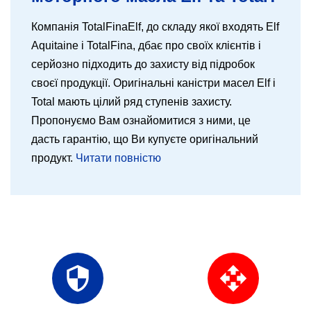
Компанія TotalFinaElf, до складу якої входять Elf
Aquitaine і TotalFina, дбає про своїх клієнтів і
серйозно підходить до захисту від підробок
своєї продукції. Оригінальні каністри масел Elf і
Total мають цілий ряд ступенів захисту.
Пропонуємо Вам ознайомитися з ними, це
дасть гарантію, що Ви купуєте оригінальний
продукт.
Читати повністю
security
open_with