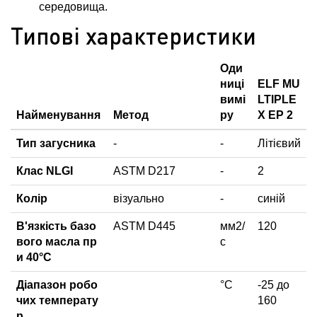
середовища.
Типові характеристики
Оди
ниці
ELF MU
вимі
LTIPLE
Найменування
Метод
ру
X EP 2
Тип загусника
-
-
Літієвий
Клас NLGI
ASTM D217
-
2
Колір
візуально
-
синій
В'язкість базо
ASTM D445
мм2/
120
вого масла пр
с
и 40°C
Діапазон робо
°C
-25 до
чих температу
160
р