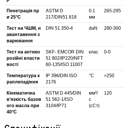
Пенетрація пр
ASTM D
0.1
265-295
и 25°C
217/DIN51 818
мм
Тест на ЧШМ, н
DIN 51 350-4
daN
280-300
авантаження з
варювання
Тест на антико
SKF- EMCOR DIN
клас
0-0
розійні власти
51 802/IP220/NFT
вості
60-135/ISO 11007
Температура к
IP 396/DIN ISO
°C
>250
раплепадіння
2176
Кінематична
ASTM D 445/DIN
мм²/
120
в'язкість базов
51 562-1/ISO
с
ого масла при
3104/IP71
(сСт)
40°C