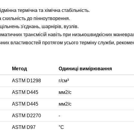
дмінна термічна та хімічна стабільність.
ка схильність до пінноутворення.
ільнень з'єднань, шарнірів, вузлів.
оматичних трансмісій навіть при низькошвидкісних маневрах 
ічних властивостей протягом усього терміну служби, реком
и
Метод
Одиниці вимірювання
ASTM D1298
г/см³
ASTM D445
мм2/с
ASTM D445
мм2/с
ASTM D2270
-
ASTM D97
°С