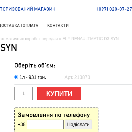
ТОРИЗОВАНИЙ МАГАЗИН
(097) 020-07-27
ДОСТАВКА І ОПЛАТА
КОНТАКТИ
втоматичних коробок передач
» ELF RENAULTMATIC D3 SYN
 SYN
Оберіть об'єм:
1л - 931
грн.
Арт. 213873
КУПИТИ
Замовлення по телефону
+38