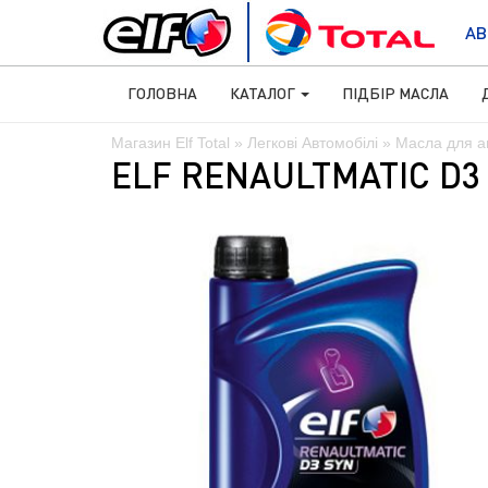
АВ
ГОЛОВНА
КАТАЛОГ
ПІДБІР МАСЛА
Магазин Elf Total
»
Легкові Автомобілі
»
Масла для а
ELF RENAULTMATIC D3