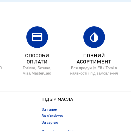
credit_card
invert_colors
СПОСОБИ
ПОВНИЙ
ОПЛАТИ
АСОРТИМЕНТ
0
Готівка, Безнал,
Вся продукція Elf / Total в
Visa/MasterCard
наявності і під замовлення
ПІДБІР МАСЛА
За типом
За в'язкістю
За серією