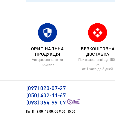
security
open_with
ОРИГІНАЛЬНА
БЕЗКОШТОВНА
ПРОДУКЦІЯ
ДОСТАВКА
Авторизована точка
При замовленні від 150
продажу
грн.
от 1 часа до 3 дней
(097) 020-07-27
(050) 402-11-67
(093) 364-99-07
Пн–Пт 9.00–18.00, Сб 9.00–15.00