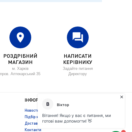
location_on
forum
РОЗДРІБНИЙ
НАПИСАТИ
МАГАЗИН
КЕРІВНИКУ
м. Харків
Задайте питання
пров. Аптекарський 35
Директору
ІНФОРМАЦІЯ
Новости
Підбір масла
Доставка і оплата
Контакти