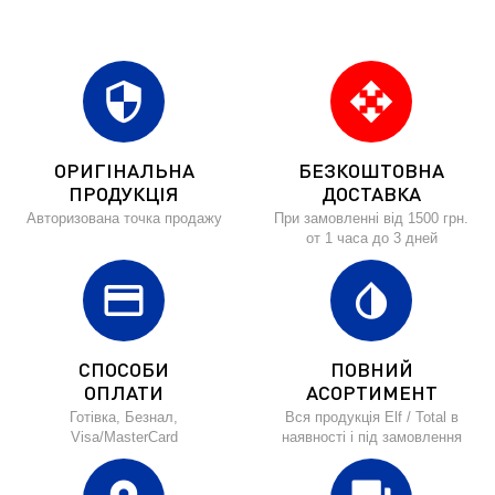
security
open_with
ОРИГІНАЛЬНА
БЕЗКОШТОВНА
ПРОДУКЦІЯ
ДОСТАВКА
Авторизована точка продажу
При замовленні від 1500 грн.
от 1 часа до 3 дней
credit_card
invert_colors
СПОСОБИ
ПОВНИЙ
ОПЛАТИ
АСОРТИМЕНТ
Готівка, Безнал,
Вся продукція Elf / Total в
Visa/MasterCard
наявності і під замовлення