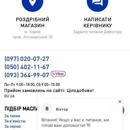
location_on
forum
РОЗДРІБНИЙ
НАПИСАТИ
МАГАЗИН
КЕРІВНИКУ
м. Харків
Задайте питання Директору
пров. Аптекарський 35
(097) 020-07-27
(050) 402-11-67
(093) 364-99-07
Пн–Пт 9.00–18.00, Сб 9.00–15.00
Прийом замовлень на сайті: Цілодобово!
RU
UA
ПІДБІР МАСЛА
ІНФОРМАЦІЯ
За типом
Новости
За в'язкістю
Підбір масла
За серією
Доставка і оплата