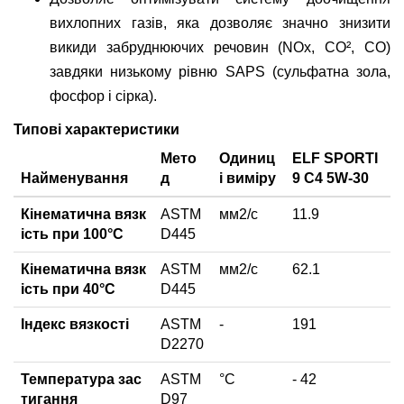
вихлопних газів, яка дозволяє значно знизити
викиди забруднюючих речовин (NОx, CO², CO)
завдяки низькому рівню SAPS (сульфатна зола,
фосфор і сірка).
Типові характеристики
Мето
Одиниц
ELF SPORTI
Найменування
д
і виміру
9 C4 5W-30
Кінематична вязк
ASTM
мм2/с
11.9
ість при 100°С
D445
Кінематична вязк
ASTM
мм2/с
62.1
ість при 40°С
D445
Індекс вязкості
ASTM
-
191
D2270
Температура зас
ASTM
°C
- 42
тигання
D97