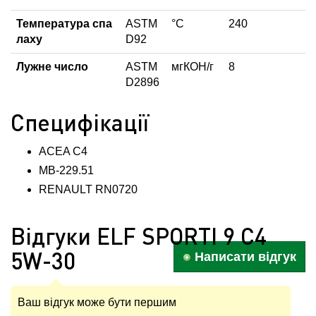
Температура спа
ASTM
°С
240
лаху
D92
Лужне число
ASTM
мгКОН/г
8
D2896
Специфікації
ACEA C4
MB-229.51
RENAULT RN0720
Відгуки ELF SPORTI 9 C4
5W-30
Написати відгук
Ваш відгук може бути першим