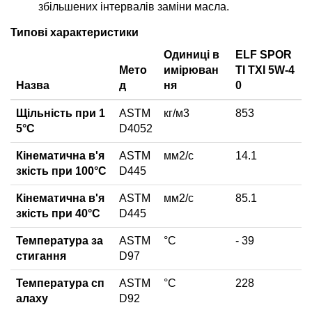
збільшених інтервалів заміни масла.
Типові характеристики
Одиниці в
ELF SPOR
Мето
имірюван
TI TXI 5W-4
Назва
д
ня
0
Щільність при 1
ASTM
кг/м3
853
5°C
D4052
Кінематична в'я
ASTM
мм2/с
14.1
зкість при 100°С
D445
Кінематична в'я
ASTM
мм2/с
85.1
зкість при 40°С
D445
Температура за
ASTM
°C
- 39
стигання
D97
Температура сп
ASTM
°С
228
алаху
D92