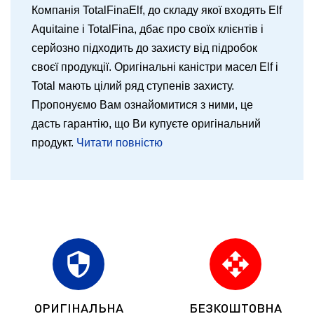
Компанія TotalFinaElf, до складу якої входять Elf
Aquitaine і TotalFina, дбає про своїх клієнтів і
серйозно підходить до захисту від підробок
своєї продукції. Оригінальні каністри масел Elf і
Total мають цілий ряд ступенів захисту.
Пропонуємо Вам ознайомитися з ними, це
дасть гарантію, що Ви купуєте оригінальний
продукт.
Читати повністю
security
open_with
ОРИГІНАЛЬНА
БЕЗКОШТОВНА