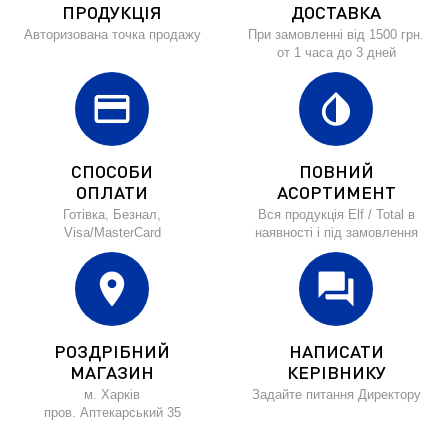
ПРОДУКЦІЯ
ДОСТАВКА
Авторизована точка продажу
При замовленні від 1500 грн.
от 1 часа до 3 дней
credit_card
invert_colors
СПОСОБИ
ПОВНИЙ
ОПЛАТИ
АСОРТИМЕНТ
Готівка, Безнал,
Вся продукція Elf / Total в
Visa/MasterCard
наявності і під замовлення
location_on
forum
РОЗДРІБНИЙ
НАПИСАТИ
МАГАЗИН
КЕРІВНИКУ
м. Харків
Задайте питання Директору
пров. Аптекарський 35