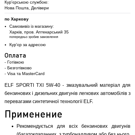
Кур'єрською службою:
Нова Пошта, Делівери
по Харкову
Самовивіз із магазину:
Харків, пров. Аптекарський 35
попередньо зробив замовлення
Кур'єр за адресою
Оплата
- Готівкою
- Безготівково
- Visa та MasterCard
ELF SPORTI TXI 5W-40 - змазувальний матеріал для
бензинових і дизельних двигунів легкових автомобілів з
перевагами синтетичної технології ELF.
Применение
Рекомендується для всіх бензинових двигунів
(багатоклапанних, з турбонаддувом або без нього,