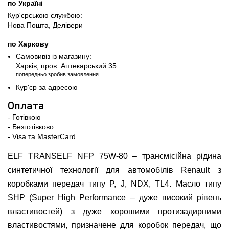
по Україні
Кур'єрською службою:
Нова Пошта, Делівери
по Харкову
Самовивіз із магазину:
Харків, пров. Аптекарський 35
попередньо зробив замовлення
Кур'єр за адресою
Оплата
- Готівкою
- Безготівково
- Visa та MasterCard
ELF TRANSELF NFP 75W-80 – трансмісійна рідина
синтетичної технології для автомобілів Renault з
коробками передач типу P, J, NDX, TL4. Масло типу
SHP (Super High Performance – дуже високий рівень
властивостей) з дуже хорошими протизадирними
властивостями, призначене для коробок передач, що