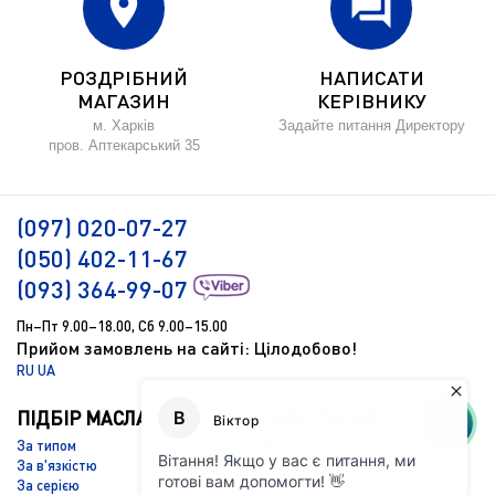
location_on
forum
РОЗДРІБНИЙ
НАПИСАТИ
МАГАЗИН
КЕРІВНИКУ
м. Харків
Задайте питання Директору
пров. Аптекарський 35
(097) 020-07-27
(050) 402-11-67
(093) 364-99-07
Пн–Пт 9.00–18.00, Сб 9.00–15.00
Прийом замовлень на сайті: Цілодобово!
RU
UA
ПІДБІР МАСЛА
ІНФОРМАЦІЯ
За типом
Новости
За в'язкістю
Підбір масла
За серією
Доставка і оплата