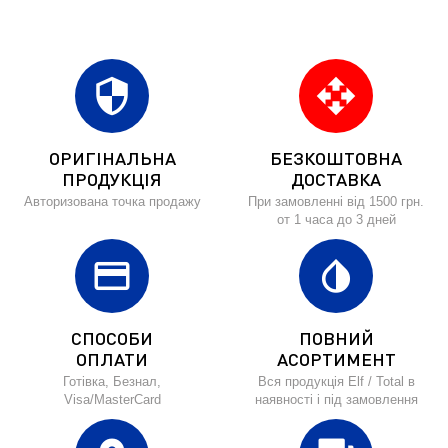
security
open_with
ОРИГІНАЛЬНА
БЕЗКОШТОВНА
ПРОДУКЦІЯ
ДОСТАВКА
Авторизована точка продажу
При замовленні від 1500 грн.
от 1 часа до 3 дней
credit_card
invert_colors
СПОСОБИ
ПОВНИЙ
ОПЛАТИ
АСОРТИМЕНТ
Готівка, Безнал,
Вся продукція Elf / Total в
Visa/MasterCard
наявності і під замовлення