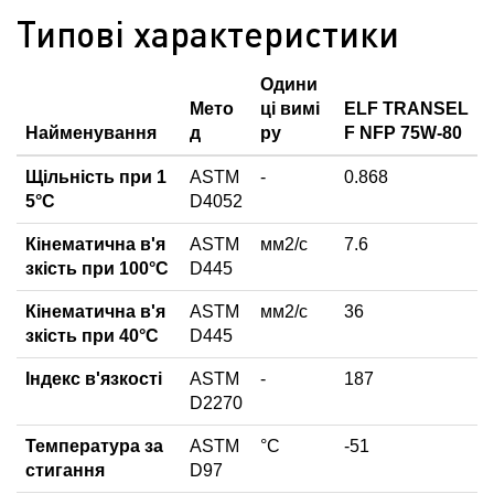
Типові характеристики
Одини
Мето
ці вимі
ELF TRANSEL
Найменування
д
ру
F NFP 75W-80
Щільність при 1
ASTM
-
0.868
5°С
D4052
Кінематична в'я
ASTM
мм2/с
7.6
зкість при 100°С
D445
Кінематична в'я
ASTM
мм2/с
36
зкість при 40°С
D445
Індекс в'язкості
ASTM
-
187
D2270
Температура за
ASTM
°С
-51
стигання
D97