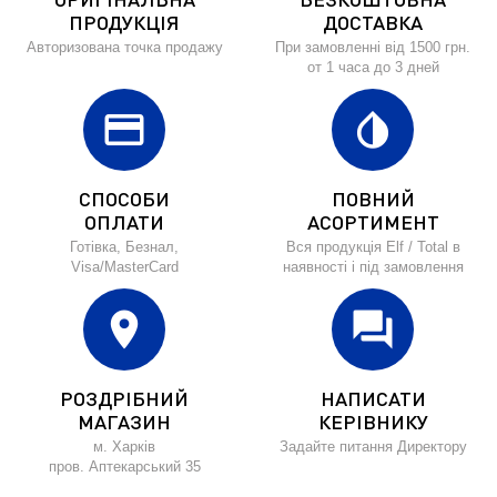
ПРОДУКЦІЯ
ДОСТАВКА
Авторизована точка продажу
При замовленні від 1500 грн.
от 1 часа до 3 дней
credit_card
invert_colors
СПОСОБИ
ПОВНИЙ
ОПЛАТИ
АСОРТИМЕНТ
Готівка, Безнал,
Вся продукція Elf / Total в
Visa/MasterCard
наявності і під замовлення
location_on
forum
РОЗДРІБНИЙ
НАПИСАТИ
МАГАЗИН
КЕРІВНИКУ
м. Харків
Задайте питання Директору
пров. Аптекарський 35