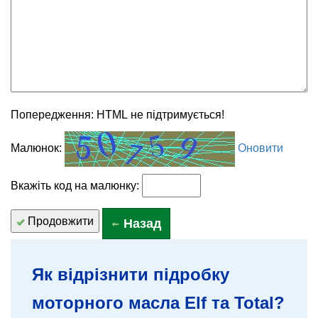
Попередження:
HTML не підтримується!
Малюнок:
Оновити
Вкажіть код на малюнку:
Продовжити
Назад
Як відрізнити підробку
моторного масла Elf та Total?