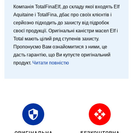
Компанія TotalFinaElf, до складу якої входять Elf
Aquitaine і TotalFina, дбає про своїх клієнтів і
серйозно підходить до захисту від підробок
своєї продукції. Оригінальні каністри масел Elf і
Total мають цілий ряд ступенів захисту.
Пропонуємо Вам ознайомитися з ними, це
дасть гарантію, що Ви купуєте оригінальний
продукт.
Читати повністю
security
open_with
ОРИГІНАЛЬНА
БЕЗКОШТОВНА