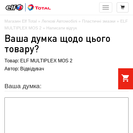
Навигация
Магазин Elf Total
»
Легкові Автомобілі
»
Пластичні змазки
» ELF
MULTIPLEX MOS 2 »
Написати відгук
Ваша думка щодо цього
товару?
Товар:
ELF MULTIPLEX MOS 2
Автор:
Відвідувач
shopping_cart
Ваша думка: