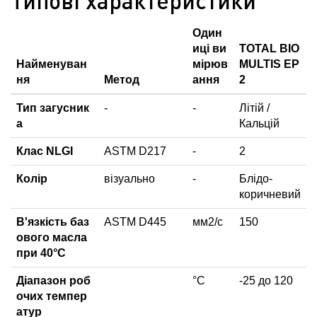
Типові характеристики
Один
иці ви
TOTAL BIO
Найменуван
мірюв
MULTIS EP
ня
Метод
ання
2
Тип загусник
-
-
Літій /
а
Кальцій
Клас NLGI
ASTM D217
-
2
Колір
візуально
-
Блідо-
коричневий
В'язкість баз
ASTM D445
мм2/с
150
ового масла
при 40°C
Діапазон роб
°C
-25 до 120
очих темпер
атур