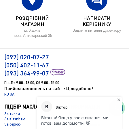
location_on
forum
РОЗДРІБНИЙ
НАПИСАТИ
МАГАЗИН
КЕРІВНИКУ
м. Харків
Задайте питання Директору
пров. Аптекарський 35
(097) 020-07-27
(050) 402-11-67
(093) 364-99-07
Пн–Пт 9.00–18.00, Сб 9.00–15.00
Прийом замовлень на сайті: Цілодобово!
RU
UA
ПІДБІР МАСЛА
ІНФОРМАЦІЯ
За типом
Новости
За в'язкістю
Підбір масла
За серією
Доставка і оплата