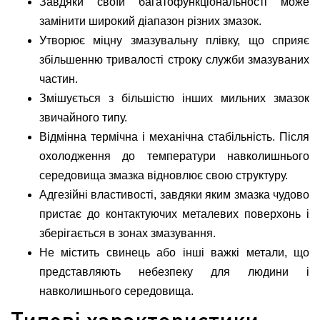
Завдяки своїй багатофункціональності може
замінити широкий діапазон різних змазок.
Утворює міцну змазувальну плівку, що сприяє
збільшенню тривалості строку служби змазуваних
частин.
Змішується з більшістю інших мильних змазок
звичайного типу.
Відмінна термічна і механічна стабільність. Після
охолодження до температури навколишнього
середовища змазка відновлює свою структуру.
Адгезійні властивості, завдяки яким змазка чудово
пристає до контактуючих металевих поверхонь і
зберігається в зонах змазування.
Не містить свинець або інші важкі метали, що
представляють небезпеку для людини і
навколишнього середовища.