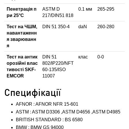
Пенетрація п
ASTM D
0.1 мм
265-295
ри 25°C
217/DIN51 818
Тест на ЧШМ,
DIN 51 350-4
daN
260-280
навантаженн
я зварюванн
я
Тест на антик
DIN 51
клас
0-0
орозійні влас
802/IP220/NFT
тивості SKF-
60-135/ISO
EMCOR
11007
Специфікації
AFNOR : AFNOR NFR 15-601
ASTM : ASTM D3306 ,ASTM D4656 ,ASTM D4985
BRITISH STANDARD : BS 6580
BMW : BMW GS 94000