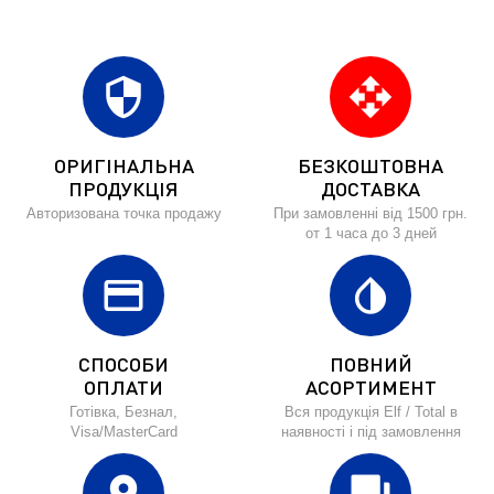
security
open_with
ОРИГІНАЛЬНА
БЕЗКОШТОВНА
ПРОДУКЦІЯ
ДОСТАВКА
Авторизована точка продажу
При замовленні від 1500 грн.
от 1 часа до 3 дней
credit_card
invert_colors
СПОСОБИ
ПОВНИЙ
ОПЛАТИ
АСОРТИМЕНТ
Готівка, Безнал,
Вся продукція Elf / Total в
Visa/MasterCard
наявності і під замовлення