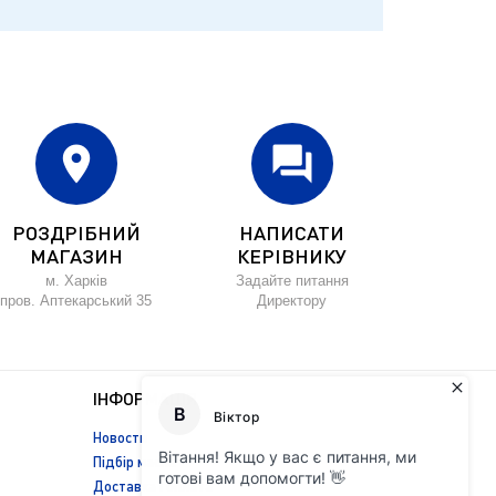
location_on
forum
РОЗДРІБНИЙ
НАПИСАТИ
МАГАЗИН
КЕРІВНИКУ
м. Харків
Задайте питання
пров. Аптекарський 35
Директору
ІНФОРМАЦІЯ
Новости
Підбір масла
Доставка і оплата