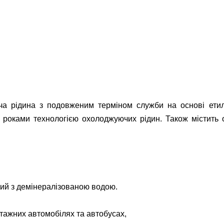
ідина з подовженим терміном служби на основі етиленгл
 роками технологією охолоджуючих рідин. Також містить о
ний з демінералізованою водою.
нтажних автомобілях та автобусах,