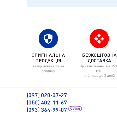
security
open_with
ОРИГІНАЛЬНА
БЕЗКОШТОВНА
ПРОДУКЦІЯ
ДОСТАВКА
Авторизована точка
При замовленні від 150
продажу
грн.
от 1 часа до 3 дней
(097) 020-07-27
(050) 402-11-67
(093) 364-99-07