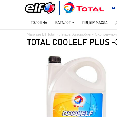
АВ
ГОЛОВНА
КАТАЛОГ
ПІДБІР МАСЛА
Магазин Elf Total
»
Легкові Автомобілі
»
Охолоджуюча
TOTAL COOLELF PLUS -