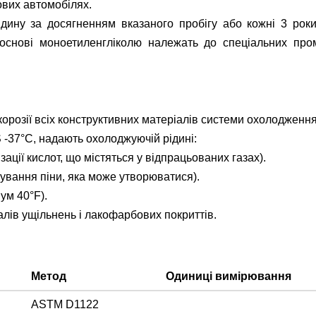
ових автомобілях.
дину за досягненням вказаного пробігу або кожні 3 роки 
снові моноетиленгліколю належать до спеціальних проми
орозії всіх конструктивних матеріалів системи охолодження
-37°C, надають охолоджуючій рідині:
зації кислот, що містяться у відпрацьованих газах).
нування піни, яка може утворюватися).
ум 40°F).
лів ущільнень і лакофарбових покриттів.
и
Метод
Одиниці вимірювання
ASTM D1122