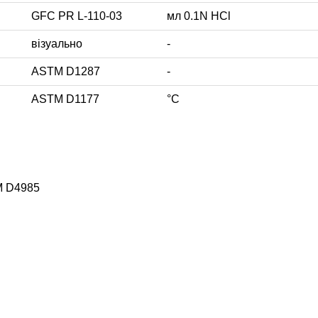
GFC PR L-110-03
мл 0.1N HCl
візуально
-
ASTM D1287
-
ASTM D1177
°C
M D4985