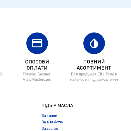
credit_card
invert_colors
СПОСОБИ
ПОВНИЙ
ОПЛАТИ
АСОРТИМЕНТ
0
Готівка, Безнал,
Вся продукція Elf / Total в
Visa/MasterCard
наявності і під замовлення
ПІДБІР МАСЛА
За типом
За в'язкістю
За серією