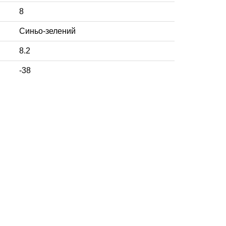
8
Синьо-зелений
8.2
-38