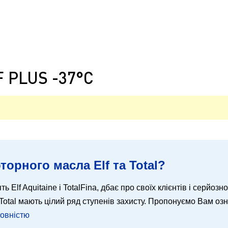
F PLUS -37°C
торного масла Elf та Total?
ть Elf Aquitaine і TotalFina, дбає про своїх клієнтів і серйозн
 і Total мають цілий ряд ступенів захисту. Пропонуємо Вам о
повністю