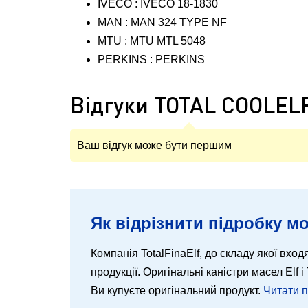
IVECO : IVECO 18-1830
MAN : MAN 324 TYPE NF
MTU : MTU MTL 5048
PERKINS : PERKINS
Відгуки TOTAL COOLEL
Ваш відгук може бути першим
Як відрізнити підробку мо
Компанія TotalFinaElf, до складу якої входя
продукції. Оригінальні каністри масел Elf
Ви купуєте оригінальний продукт.
Читати 