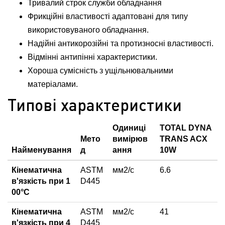
Тривалий строк служби обладнання
Фрикційні властивості адаптовані для типу
використовуваного обладнання.
Надійні антикорозійні та протизносні властивості.
Відмінні антипінні характеристики.
Хороша сумісність з ущільнювальними
матеріалами.
Типові характеристики
Одиниці
TOTAL DYNA
Мето
вимірюв
TRANS ACX
Найменування
д
ання
10W
Кінематична
ASTM
мм2/с
6.6
в'язкість при 1
D445
00°С
Кінематична
ASTM
мм2/с
41
в'язкість при 4
D445