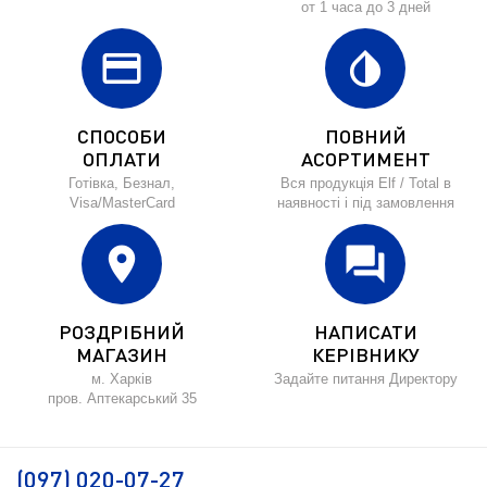
от 1 часа до 3 дней
credit_card
invert_colors
СПОСОБИ
ПОВНИЙ
ОПЛАТИ
АСОРТИМЕНТ
Готівка, Безнал,
Вся продукція Elf / Total в
Visa/MasterCard
наявності і під замовлення
location_on
forum
РОЗДРІБНИЙ
НАПИСАТИ
МАГАЗИН
КЕРІВНИКУ
м. Харків
Задайте питання Директору
пров. Аптекарський 35
(097) 020-07-27