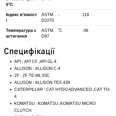
0°С
Індекс в'язкост
ASTM
-
118
і
D2270
Температура з
ASTM
˚С
-36
астигання
D97
Специфікації
API : API CF ,API GL-4
ALLISON : ALLISON C-4
ZF : ZF TE-ML 03C
ALLISON : ALLISON TES 439
CATERPILLAR : CAT HYDO ADVANCED ,CAT TO-
4
KOMATSU : KOMATSU ,KOMATSU MICRO
CLUTCH