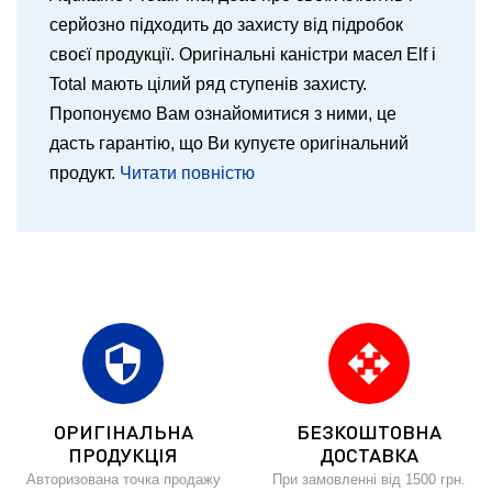
серйозно підходить до захисту від підробок
своєї продукції. Оригінальні каністри масел Elf і
Total мають цілий ряд ступенів захисту.
Пропонуємо Вам ознайомитися з ними, це
дасть гарантію, що Ви купуєте оригінальний
продукт.
Читати повністю
security
open_with
ОРИГІНАЛЬНА
БЕЗКОШТОВНА
ПРОДУКЦІЯ
ДОСТАВКА
Авторизована точка продажу
При замовленні від 1500 грн.