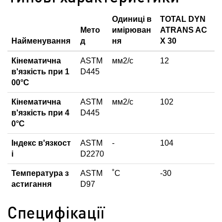
Одиниці в
TOTAL DYN
Мето
имірюван
ATRANS AC
Найменування
д
ня
X 30
Кінематична
ASTM
мм2/с
12
в'язкість при 1
D445
00°С
Кінематична
ASTM
мм2/с
102
в'язкість при 4
D445
0°С
Індекс в'язкост
ASTM
-
104
і
D2270
Температура з
ASTM
˚С
-30
астигання
D97
Специфікації