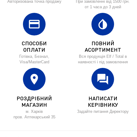
Авторизована точка продажу
При замовленні від 1500 грн.
от 1 часа до 3 дней
credit_card
invert_colors
СПОСОБИ
ПОВНИЙ
ОПЛАТИ
АСОРТИМЕНТ
Готівка, Безнал,
Вся продукція Elf / Total в
Visa/MasterCard
наявності і під замовлення
location_on
forum
РОЗДРІБНИЙ
НАПИСАТИ
МАГАЗИН
КЕРІВНИКУ
м. Харків
Задайте питання Директору
пров. Аптекарський 35