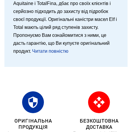
Aquitaine і TotalFina, дбає про своїх клієнтів і
серйозно підходить до захисту від підробок
своєї продукції. Оригінальні каністри масел Elf і
Total мають цілий ряд ступенів захисту.
Пропонуємо Вам ознайомитися з ними, це
дасть гарантію, що Ви купуєте оригінальний
продукт.
Читати повністю
security
open_with
ОРИГІНАЛЬНА
БЕЗКОШТОВНА
ПРОДУКЦІЯ
ДОСТАВКА