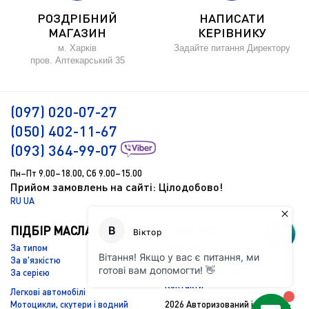
РОЗДРІБНИЙ
НАПИСАТИ
МАГАЗИН
КЕРІВНИКУ
м. Харків
Задайте питання Директору
пров. Аптекарський 35
(097) 020-07-27
(050) 402-11-67
(093) 364-99-07
Пн–Пт 9.00–18.00, Сб 9.00–15.00
Прийом замовлень на сайті: Цілодобово!
RU
UA
ПІДБІР МАСЛА
ІНФОРМАЦІЯ
За типом
Новости
За в'язкістю
Підбір масла
За серією
Доставка і оплата
Контакти
Легкові автомобілі
Мотоцикли, скутери і водний
2026 Авторизований інтернет-