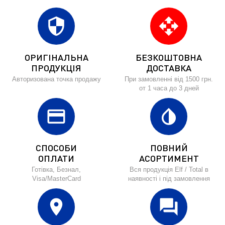
security
open_with
ОРИГІНАЛЬНА
БЕЗКОШТОВНА
ПРОДУКЦІЯ
ДОСТАВКА
Авторизована точка продажу
При замовленні від 1500 грн.
от 1 часа до 3 дней
credit_card
invert_colors
СПОСОБИ
ПОВНИЙ
ОПЛАТИ
АСОРТИМЕНТ
Готівка, Безнал,
Вся продукція Elf / Total в
Visa/MasterCard
наявності і під замовлення
location_on
forum