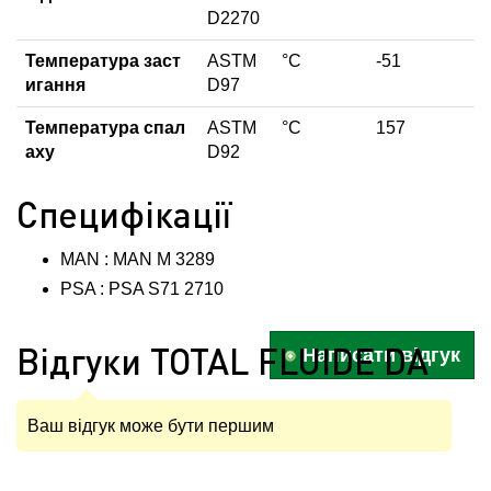
D2270
Температура заст
ASTM
°C
-51
игання
D97
Температура спал
ASTM
°C
157
аху
D92
Специфікації
MAN : MAN M 3289
PSA : PSA S71 2710
Відгуки TOTAL FLUIDE DA
Написати відгук
Ваш відгук може бути першим