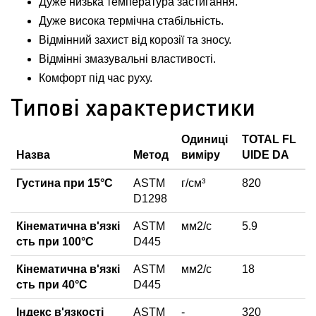
Дуже низька температура застигання.
Дуже висока термічна стабільність.
Відмінний захист від корозії та зносу.
Відмінні змазувальні властивості.
Комфорт під час руху.
Типові характеристики
Одиниці
TOTAL FL
Назва
Метод
виміру
UIDE DA
Густина при 15°С
ASTM
г/см³
820
D1298
Кінематична в'язкі
ASTM
мм2/с
5.9
сть при 100°С
D445
Кінематична в'язкі
ASTM
мм2/с
18
сть при 40°С
D445
Індекс в'язкості
ASTM
-
320