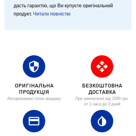
дасть гарантію, що Ви купуєте оригінальний
продукт.
Читати повністю
security
open_with
ОРИГІНАЛЬНА
БЕЗКОШТОВНА
ПРОДУКЦІЯ
ДОСТАВКА
Авторизована точка продажу
При замовленні від 1500 грн.
от 1 часа до 3 дней
credit_card
invert_colors