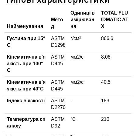
Одиниці в
TOTAL FLU
Мето
имірюван
IDMATIC AT
Найменування
д
ня
X
Густина при 15°
ASTM
г/см³
866.6
С
D1298
Кінематична в'я
ASTM
мм2/с
8.08
зкість при 100°
D445
С
Кінематична в'я
ASTM
мм2/с
40.5
зкість при 40°С
D445
Індекс в'язкості
ASTM
-
183
D2270
Температура сп
ASTM
°C
210
алаху
D92