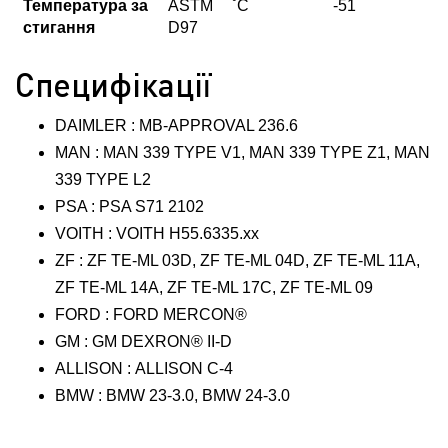
Температура за
ASTM
˚С
-51
стигання
D97
Специфікації
DAIMLER : MB-APPROVAL 236.6
MAN : MAN 339 TYPE V1, MAN 339 TYPE Z1, MAN
339 TYPE L2
PSA : PSA S71 2102
VOITH : VOITH H55.6335.xx
ZF : ZF TE-ML 03D, ZF TE-ML 04D, ZF TE-ML 11A,
ZF TE-ML 14A, ZF TE-ML 17C, ZF TE-ML 09
FORD : FORD MERCON®
GM : GM DEXRON® II-D
ALLISON : ALLISON C-4
BMW : BMW 23-3.0, BMW 24-3.0