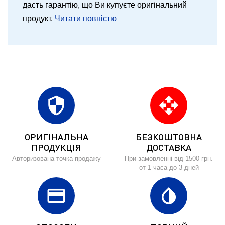
дасть гарантію, що Ви купуєте оригінальний
продукт.
Читати повністю
security
open_with
ОРИГІНАЛЬНА
БЕЗКОШТОВНА
ПРОДУКЦІЯ
ДОСТАВКА
Авторизована точка продажу
При замовленні від 1500 грн.
от 1 часа до 3 дней
credit_card
invert_colors