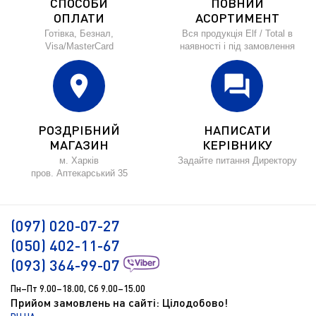
СПОСОБИ
ПОВНИЙ
ОПЛАТИ
АСОРТИМЕНТ
Готівка, Безнал,
Вся продукція Elf / Total в
Visa/MasterCard
наявності і під замовлення
location_on
forum
РОЗДРІБНИЙ
НАПИСАТИ
МАГАЗИН
КЕРІВНИКУ
м. Харків
Задайте питання Директору
пров. Аптекарський 35
(097) 020-07-27
(050) 402-11-67
(093) 364-99-07
Пн–Пт 9.00–18.00, Сб 9.00–15.00
Прийом замовлень на сайті: Цілодобово!