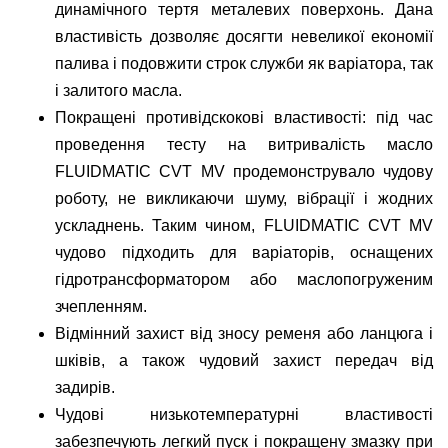
динамічного тертя металевих поверхонь. Дана
властивість дозволяє досягти невеликої економії
палива і подовжити строк служби як варіатора, так
і залитого масла.
Покращені противідскокові властивості: під час
проведення тесту на витривалість масло
FLUIDMATIC CVT MV продемонструвало чудову
роботу, не викликаючи шуму, вібрації і жодних
ускладнень. Таким чином, FLUIDMATIC CVT MV
чудово підходить для варіаторів, оснащених
гідротрансформатором або маслопогруженим
зчепленням.
Відмінний захист від зносу ременя або ланцюга і
шківів, а також чудовий захист передач від
задирів.
Чудові низькотемпературні властивості
забезпечують легкий пуск і покращену змазку при