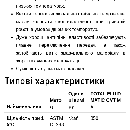
низьких температурах.
Висока термоокислювальна стабільність дозволяє
маслу зберігати свої властивості при тривалій
роботі в умовах дії різних температур.
Дуже хороші антипінні властивості забезпечують
плавне переключення передач, а також
запобігають витік змазувального матеріалу в
жорстких умовах експлуатації.
Сумісність з усіма матеріалами
Типові характеристики
Одини
TOTAL FLUID
Мето
ці вимі
MATIC CVT M
Найменування
д
ру
V
Щільність при 1
ASTM
г/см³
850
5°С
D1298