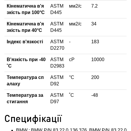
Кінематична в'я
ASTM
мм2/с
7.2
зкість при 100°С
D445
Кінематична в'я
ASTM
мм2/с
34
зкість при 40°С
D445
Індекс в'язкості
ASTM
-
183
D2270
В'язкість при -40
ASTM
сР
10000
˚С
D2983
Температура сп
ASTM
°C
200
алаху
D92
Температура за
ASTM
˚С
-48
стигання
D97
Специфікації
BMW : BMW P/N 83 22 0 136 376, BMW P/N 83 22 0