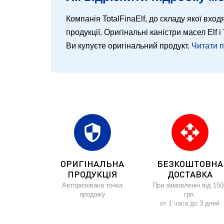
Компанія TotalFinaElf, до складу якої входя
продукції. Оригінальні каністри масел Elf
Ви купуєте оригінальний продукт.
Читати 
security
open_with
ОРИГІНАЛЬНА
БЕЗКОШТОВНА
ПРОДУКЦІЯ
ДОСТАВКА
Авторизована точка
При замовленні від 150
продажу
грн.
от 1 часа до 3 дней