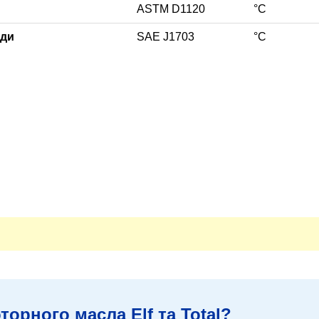
ASTM D1120
°С
оди
SAE J1703
°С
торного масла Elf та Total?