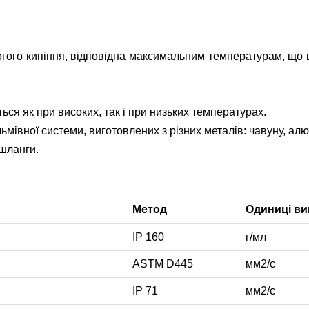
гого кипіння, відповідна максимальним температурам, що 
ься як при високих, так і при низьких температурах.
ьмівної системи, виготовлених з різних металів: чавуну, алюмі
 шланги.
и
Метод
Одиниці в
IP 160
г/мл
ASTM D445
мм2/с
IP 71
мм2/с