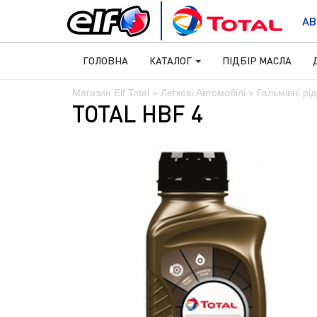
АВ
ГОЛОВНА
КАТАЛОГ
ПІДБІР МАСЛА
Магазин Elf Total
»
Легкові Автомобілі
»
Гальмівні рі
TOTAL HBF 4