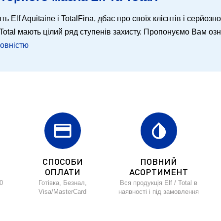
ть Elf Aquitaine і TotalFina, дбає про своїх клієнтів і серйозн
 і Total мають цілий ряд ступенів захисту. Пропонуємо Вам о
повністю
credit_card
invert_colors
СПОСОБИ
ПОВНИЙ
ОПЛАТИ
АСОРТИМЕНТ
0
Готівка, Безнал,
Вся продукція Elf / Total в
Visa/MasterCard
наявності і під замовлення