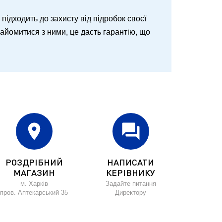
о підходить до захисту від підробок своєї
знайомитися з ними, це дасть гарантію, що
location_on
forum
РОЗДРІБНИЙ
НАПИСАТИ
МАГАЗИН
КЕРІВНИКУ
м. Харків
Задайте питання
пров. Аптекарський 35
Директору