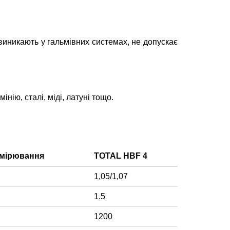
виникають у гальмівних системах, не допускає
нію, сталі, міді, латуні тощо.
имірювання
TOTAL HBF 4
1,05/1,07
1.5
1200