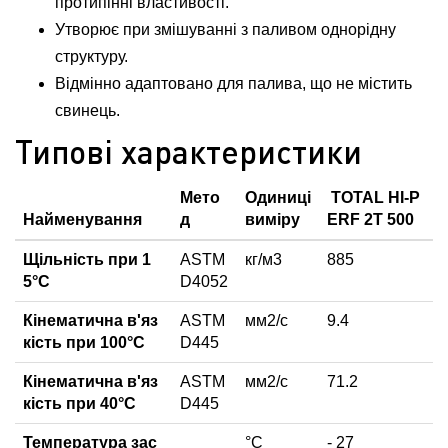
протипінні властивості.
Утворює при змішуванні з паливом однорідну
структуру.
Відмінно адаптовано для палива, що не містить
свинець.
Типові характеристики
Мето
Одиниці
TOTAL HI-P
Найменування
д
виміру
ERF 2T 500
Щільність при 1
ASTM
кг/м3
885
5°С
D4052
Кінематична в'яз
ASTM
мм2/с
9.4
кість при 100°С
D445
Кінематична в'яз
ASTM
мм2/с
71.2
кість при 40°С
D445
Температура зас
°C
- 27