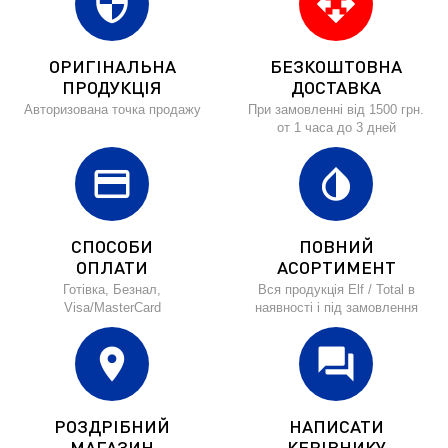
security
open_with
ОРИГІНАЛЬНА
БЕЗКОШТОВНА
ПРОДУКЦІЯ
ДОСТАВКА
Авторизована точка продажу
При замовленні від 1500 грн.
от 1 часа до 3 дней
credit_card
invert_colors
СПОСОБИ
ПОВНИЙ
ОПЛАТИ
АСОРТИМЕНТ
Готівка, Безнал,
Вся продукція Elf / Total в
Visa/MasterCard
наявності і під замовлення
location_on
forum
РОЗДРІБНИЙ
НАПИСАТИ
МАГАЗИН
КЕРІВНИКУ