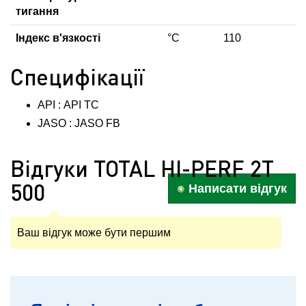
тигання
Індекс в'язкості
°C
110
Специфікації
API : API TC
JASO : JASO FB
Відгуки TOTAL HI-PERF 2T
500
Написати відгук
Ваш відгук може бути першим