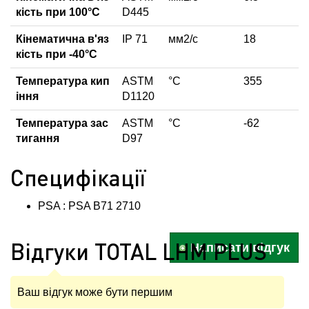
кість при 100°С
D445
Кінематична в'яз
IP 71
мм2/с
18
кість при -40°С
Температура кип
ASTM
°С
355
іння
D1120
Температура зас
ASTM
°С
-62
тигання
D97
Специфікації
PSA : PSA B71 2710
Відгуки TOTAL LHM PLUS
Написати відгук
Ваш відгук може бути першим