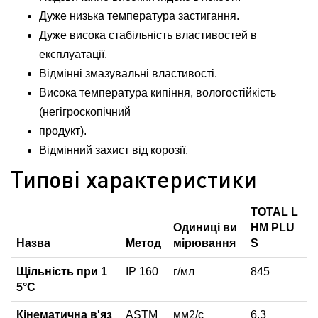
Дуже низька температура застигання.
Дуже висока стабільність властивостей в
експлуатації.
Відмінні змазувальні властивості.
Висока температура кипіння, вологостійкість
(негігроскопічний
продукт).
Відмінний захист від корозії.
Типові характеристики
TOTAL L
Одиниці ви
HM PLU
Назва
Метод
мірювання
S
Щільність при 1
IP 160
г/мл
845
5°С
Кінематична в'яз
ASTM
мм2/с
6.3