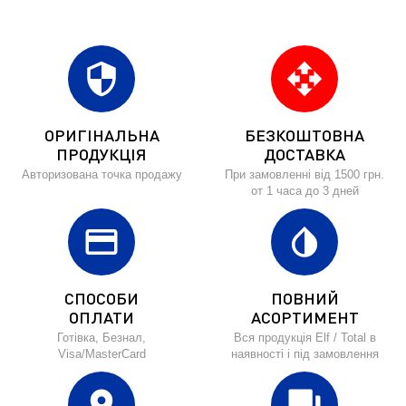
security
open_with
ОРИГІНАЛЬНА
БЕЗКОШТОВНА
ПРОДУКЦІЯ
ДОСТАВКА
Авторизована точка продажу
При замовленні від 1500 грн.
от 1 часа до 3 дней
credit_card
invert_colors
СПОСОБИ
ПОВНИЙ
ОПЛАТИ
АСОРТИМЕНТ
Готівка, Безнал,
Вся продукція Elf / Total в
Visa/MasterCard
наявності і під замовлення
location_on
forum