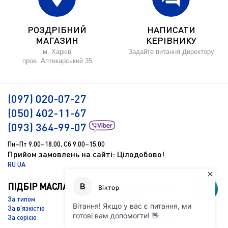
РОЗДРІБНИЙ
НАПИСАТИ
МАГАЗИН
КЕРІВНИКУ
м. Харків
Задайте питання Директору
пров. Аптекарський 35
(097) 020-07-27
(050) 402-11-67
(093) 364-99-07
Пн–Пт 9.00–18.00, Сб 9.00–15.00
Прийом замовлень на сайті: Цілодобово!
RU
UA
ПІДБІР МАСЛА
ІНФОРМАЦІЯ
За типом
Новости
За в'язкістю
Підбір масла
За серією
Доставка і оплата
Контакти