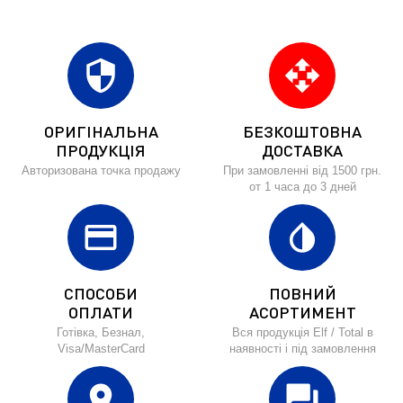
security
open_with
ОРИГІНАЛЬНА
БЕЗКОШТОВНА
ПРОДУКЦІЯ
ДОСТАВКА
Авторизована точка продажу
При замовленні від 1500 грн.
от 1 часа до 3 дней
credit_card
invert_colors
СПОСОБИ
ПОВНИЙ
ОПЛАТИ
АСОРТИМЕНТ
Готівка, Безнал,
Вся продукція Elf / Total в
Visa/MasterCard
наявності і під замовлення
location_on
forum