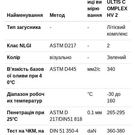
иці ви
ULTIS C
мірю
OMPLEX
Найменування
Метод
вання
HV 2
Тип загусника
-
-
Літієвий
комплекс
Клас NLGI
ASTM D217
-
2
Колір
візуально
-
Зелений
В'язкість базов
ASTM D445
мм2/с
340
ої оливи при 4
0°C
Діапазон робоч
°C
-30 до
их температур
160
Пенетрація при
ASTM D
0.1 мм
265-295
25°C
217/DIN51 818
Тест на ЧКМ, на
DIN 51 350-4
daN
360-380