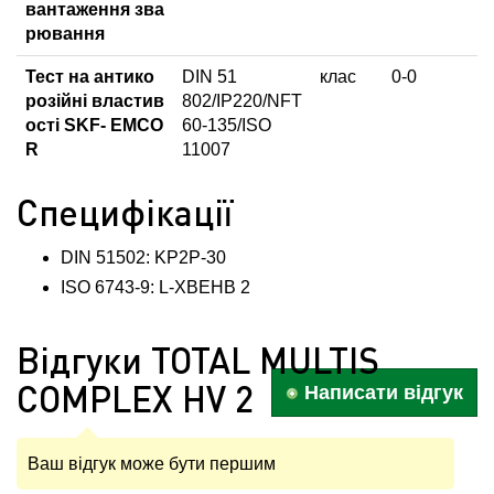
вантаження зва
рювання
Тест на антико
DIN 51
клас
0-0
розійні властив
802/IP220/NFT
ості SKF- EMCO
60-135/ISO
R
11007
Специфікації
DIN 51502: KP2P-30
ISO 6743-9: L-XBEHB 2
Відгуки TOTAL MULTIS
COMPLEX HV 2
Написати відгук
Ваш відгук може бути першим