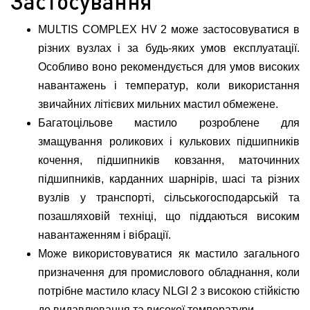
Застосування
MULTIS COMPLEX HV 2 може застосовуватися в
різних вузлах і за будь-яких умов експлуатації.
Особливо воно рекомендується для умов високих
навантажень і температур, коли використання
звичайних літієвих мильних мастил обмежене.
Багатоцільове мастило розроблене для
змащування роликових і кулькових підшипників
кочення, підшипників ковзання, маточинних
підшипників, карданних шарнірів, шасі та різних
вузлів у транспорті, сільськогосподарській та
позашляховій техніці, що піддаються високим
навантаженням і вібрації.
Може використовуватися як мастило загального
призначення для промислового обладнання, коли
потрібне мастило класу NLGI 2 з високою стійкістю
до видавлювання та високої температури.