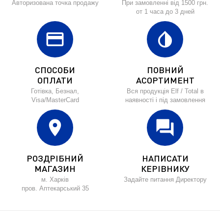
Авторизована точка продажу
При замовленні від 1500 грн.
от 1 часа до 3 дней
credit_card
invert_colors
СПОСОБИ
ПОВНИЙ
ОПЛАТИ
АСОРТИМЕНТ
Готівка, Безнал,
Вся продукція Elf / Total в
Visa/MasterCard
наявності і під замовлення
location_on
forum
РОЗДРІБНИЙ
НАПИСАТИ
МАГАЗИН
КЕРІВНИКУ
м. Харків
Задайте питання Директору
пров. Аптекарський 35