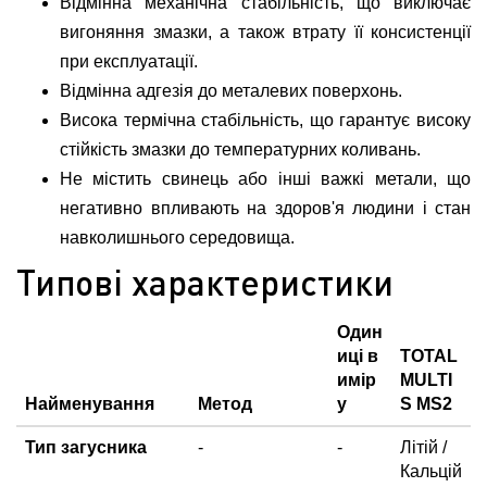
Відмінна механічна стабільність, що виключає
вигоняння змазки, а також втрату її консистенції
при експлуатації.
Відмінна адгезія до металевих поверхонь.
Висока термічна стабільність, що гарантує високу
стійкість змазки до температурних коливань.
Не містить свинець або інші важкі метали, що
негативно впливають на здоров'я людини і стан
навколишнього середовища.
Типові характеристики
Один
иці в
TOTAL
имір
MULTI
Найменування
Метод
у
S MS2
Тип загусника
-
-
Літій /
Кальцій