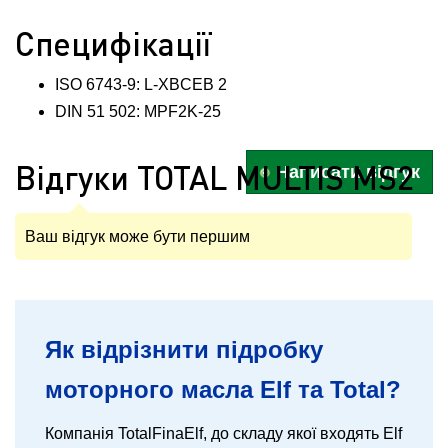
Специфікації
ISO 6743-9: L-XBCEB 2
DIN 51 502: MPF2K-25
Відгуки TOTAL MULTIS MS2
Написати відгук
Ваш відгук може бути першим
Як відрізнити підробку
моторного масла Elf та Total?
Компанія TotalFinaElf, до складу якої входять Elf