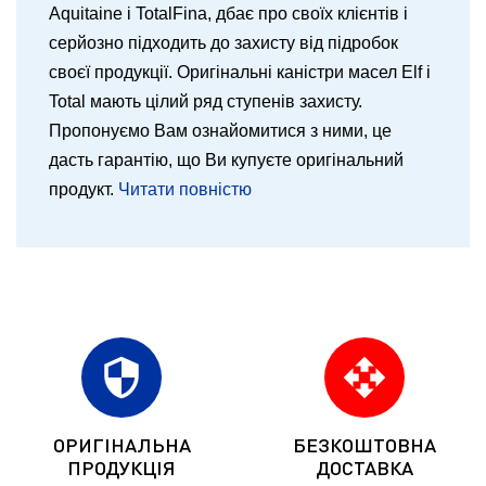
Aquitaine і TotalFina, дбає про своїх клієнтів і
серйозно підходить до захисту від підробок
своєї продукції. Оригінальні каністри масел Elf і
Total мають цілий ряд ступенів захисту.
Пропонуємо Вам ознайомитися з ними, це
дасть гарантію, що Ви купуєте оригінальний
продукт.
Читати повністю
security
open_with
ОРИГІНАЛЬНА
БЕЗКОШТОВНА
ПРОДУКЦІЯ
ДОСТАВКА