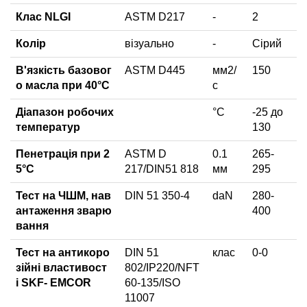
Клас NLGI
ASTM D217
-
2
Колір
візуально
-
Сірий
В'язкість базовог
ASTM D445
мм2/
150
о масла при 40°C
с
Діапазон робочих
°C
-25 до
температур
130
Пенетрація при 2
ASTM D
0.1
265-
5°C
217/DIN51 818
мм
295
Тест на ЧШМ, нав
DIN 51 350-4
daN
280-
антаження зварю
400
вання
Тест на антикоро
DIN 51
клас
0-0
зійні властивост
802/IP220/NFT
і SKF- EMCOR
60-135/ISO
11007