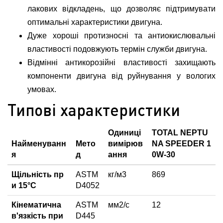
лакових відкладень, що дозволяє підтримувати
оптимальні характеристики двигуна.
Дуже хороші протизносні та антиокислювальні
властивості подовжують термін служби двигуна.
Відмінні антикорозійні властивості захищають
компоненти двигуна від руйнування у вологих
умовах.
Типові характеристики
Одиниці
TOTAL NEPTU
Найменуванн
Мето
вимірюв
NA SPEEDER 1
я
д
ання
0W-30
Щільність пр
ASTM
кг/м3
869
и 15°С
D4052
Кінематична
ASTM
мм2/с
12
в'язкість при
D445