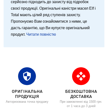
серйозно підходить до захисту від підробок
своєї продукції. Оригінальні каністри масел Elf і
Total мають цілий ряд ступенів захисту.
Пропонуємо Вам ознайомитися з ними, це
дасть гарантію, що Ви купуєте оригінальний
продукт.
Читати повністю
security
open_with
ОРИГІНАЛЬНА
БЕЗКОШТОВНА
ПРОДУКЦІЯ
ДОСТАВКА
Авторизована точка продажу
При замовленні від 1500 грн.
от 1 часа до 3 дней