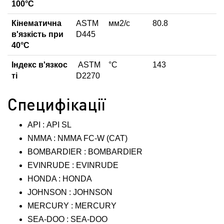
100°С
Кінематична
ASTM
мм2/с
80.8
в'язкість при
D445
40°С
Індекс в'язкос
ASTM
°C
143
ті
D2270
Специфікації
API : API SL
NMMA : NMMA FC-W (CAT)
BOMBARDIER : BOMBARDIER
EVINRUDE : EVINRUDE
HONDA : HONDA
JOHNSON : JOHNSON
MERCURY : MERCURY
SEA-DOO : SEA-DOO