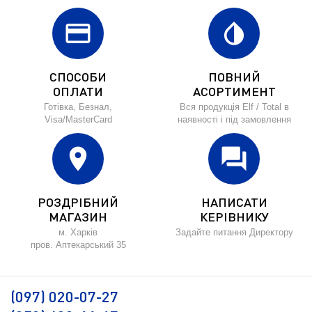
credit_card
invert_colors
СПОСОБИ
ПОВНИЙ
ОПЛАТИ
АСОРТИМЕНТ
Готівка, Безнал,
Вся продукція Elf / Total в
Visa/MasterCard
наявності і під замовлення
location_on
forum
РОЗДРІБНИЙ
НАПИСАТИ
МАГАЗИН
КЕРІВНИКУ
м. Харків
Задайте питання Директору
пров. Аптекарський 35
(097) 020-07-27