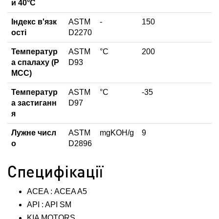
и 40°С
Індекс в'язк
ASTM
-
150
ості
D2270
Температур
ASTM
°С
200
а спалаху (P
D93
MCC)
Температур
ASTM
°С
-35
а застиганн
D97
я
Лужне числ
ASTM
mgKOH/g
9
о
D2896
Специфікації
ACEA : ACEA A5
API : API SM
KIA MOTORS