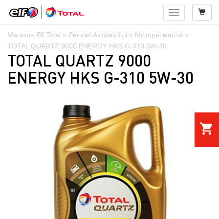
Навигация
Магазин Elf Total
»
Легкові Автомобілі
»
Моторні масла
»
TOTAL QUARTZ 9000 ENERGY HKS G-310 5W-30
TOTAL QUARTZ 9000
ENERGY HKS G-310 5W-30
shopping_cart