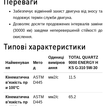
Переваги
Забезпечує відмінний захист двигуна від зносу та
подовжує термін служби двигуна.
Дозволяє досягти продовжених інтервалів заміни
(30000 км) завдяки неперевершеній стійкості до
окислення.
Типові характеристики
Одиниці
TOTAL QUARTZ
Найменуван
Мето
вимірюв
9000 ENERGY H
ня
д
ання
KS G-310 5W-30
Кінематична
ASTM
мм2/с
11.5
в'язкість пр
D445
и 100°С
Кінематична
ASTM
мм2/с
65.2
в'язкість пр
D445