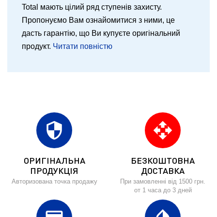
Total мають цілий ряд ступенів захисту.
Пропонуємо Вам ознайомитися з ними, це
дасть гарантію, що Ви купуєте оригінальний
продукт.
Читати повністю
security
open_with
ОРИГІНАЛЬНА
БЕЗКОШТОВНА
ПРОДУКЦІЯ
ДОСТАВКА
Авторизована точка продажу
При замовленні від 1500 грн.
от 1 часа до 3 дней