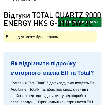
Відгуки TOTAL QUARTZ 9000
ENERGY HKS G-310 5W-30
Написати відгук
Ваш відгук може бути першим
Як відрізнити підробку
моторного масла Elf та Total?
Компанія TotalFinaElf, до складу якої входять Elf
Aquitaine і TotalFina, дбає про своїх клієнтів і
серйозно підходить до захисту від підробок
своєї продукції. Оригінальні каністри масел Elf і