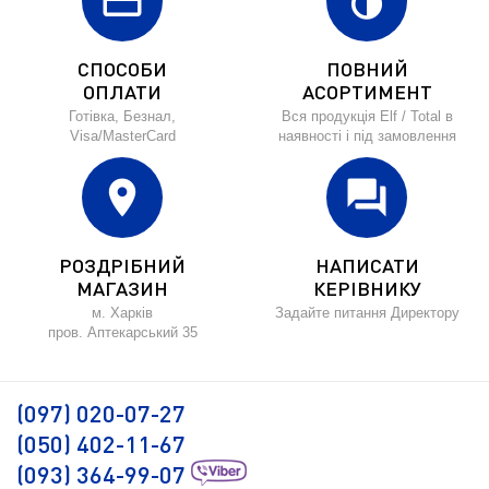
credit_card
invert_colors
СПОСОБИ
ПОВНИЙ
ОПЛАТИ
АСОРТИМЕНТ
Готівка, Безнал,
Вся продукція Elf / Total в
Visa/MasterCard
наявності і під замовлення
location_on
forum
РОЗДРІБНИЙ
НАПИСАТИ
МАГАЗИН
КЕРІВНИКУ
м. Харків
Задайте питання Директору
пров. Аптекарський 35
(097) 020-07-27
(050) 402-11-67
(093) 364-99-07